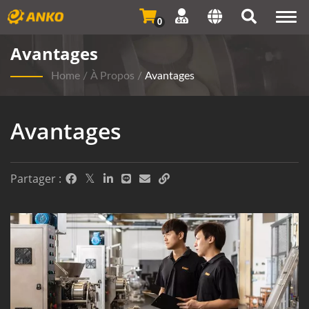
Togg
0
navi
Avantages
Home
/
À Propos
/
Avantages
Avantages
Partager :