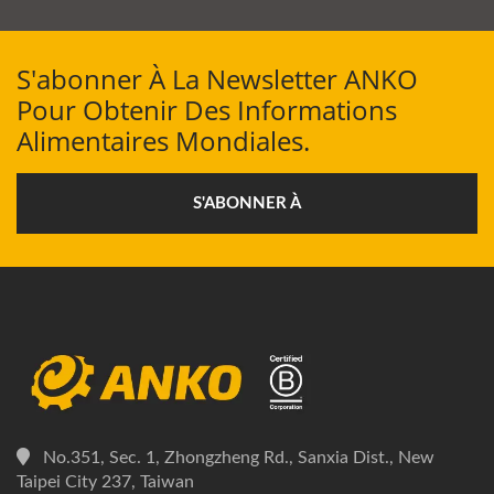
S'abonner À La Newsletter ANKO
Pour Obtenir Des Informations
Alimentaires Mondiales.
S'ABONNER À
No.351, Sec. 1, Zhongzheng Rd., Sanxia Dist., New
Taipei City 237, Taiwan