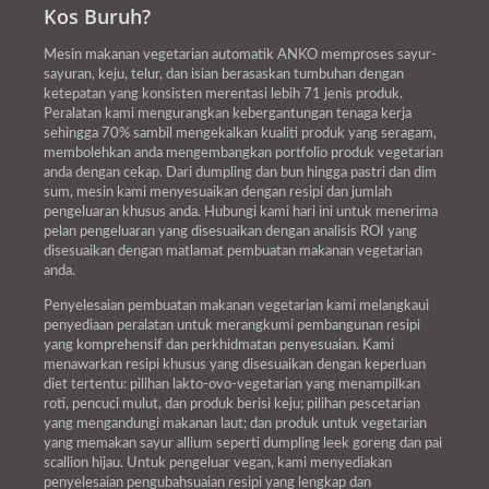
Kos Buruh?
Mesin makanan vegetarian automatik ANKO memproses sayur-
sayuran, keju, telur, dan isian berasaskan tumbuhan dengan
ketepatan yang konsisten merentasi lebih 71 jenis produk.
Peralatan kami mengurangkan kebergantungan tenaga kerja
sehingga 70% sambil mengekalkan kualiti produk yang seragam,
membolehkan anda mengembangkan portfolio produk vegetarian
anda dengan cekap. Dari dumpling dan bun hingga pastri dan dim
sum, mesin kami menyesuaikan dengan resipi dan jumlah
pengeluaran khusus anda. Hubungi kami hari ini untuk menerima
pelan pengeluaran yang disesuaikan dengan analisis ROI yang
disesuaikan dengan matlamat pembuatan makanan vegetarian
anda.
Penyelesaian pembuatan makanan vegetarian kami melangkaui
penyediaan peralatan untuk merangkumi pembangunan resipi
yang komprehensif dan perkhidmatan penyesuaian. Kami
menawarkan resipi khusus yang disesuaikan dengan keperluan
diet tertentu: pilihan lakto-ovo-vegetarian yang menampilkan
roti, pencuci mulut, dan produk berisi keju; pilihan pescetarian
yang mengandungi makanan laut; dan produk untuk vegetarian
yang memakan sayur allium seperti dumpling leek goreng dan pai
scallion hijau. Untuk pengeluar vegan, kami menyediakan
penyelesaian pengubahsuaian resipi yang lengkap dan