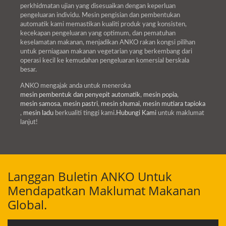
perkhidmatan ujian yang disesuaikan dengan keperluan
pengeluaran individu. Mesin pengisian dan pembentukan
automatik kami memastikan kualiti produk yang konsisten,
kecekapan pengeluaran yang optimum, dan pematuhan
keselamatan makanan, menjadikan ANKO rakan kongsi pilihan
untuk perniagaan makanan vegetarian yang berkembang dari
operasi kecil ke kemudahan pengeluaran komersial berskala
besar.
ANKO mengajak anda untuk meneroka
mesin pembentuk dan penyepit automatik
,
mesin popia
,
mesin samosa
,
mesin pastri
,
mesin shumai
,
mesin mutiara tapioka
,
mesin ladu
berkualiti tinggi kami.
Hubungi Kami
untuk maklumat
lanjut!
Langgan Buletin ANKO Untuk
Mendapatkan Maklumat Makanan
Global.