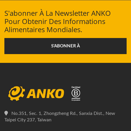
S'abonner À La Newsletter ANKO
Pour Obtenir Des Informations
Alimentaires Mondiales.
S'ABONNER À
No.351, Sec. 1, Zhongzheng Rd., Sanxia Dist., New
Taipei City 237, Taiwan