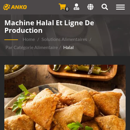
Togg
0
navi
Machine Halal Et Ligne De
Production
Home
/
Solutions Alimentaires
/
Par Catégorie Alimentaire
/
Halal