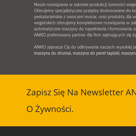
Nasze rozwiązania w zakresie produkcji żywności wege
Oferujemy specjalistyczne przepisy dostosowane do k
peskatariańskie z owocami morza; oraz produkty dla we
wegańskich oferujemy kompleksowe rozwiązania w zakr
automatyczne maszyny do napełniania i formowania za
ANKO preferowany partner dla firm zajmujących się ży
ANKO zaprasza Cię do odkrywania naszych wysokiej j
maszyna do shumai
,
maszyna do pereł tapioki
,
maszyn
Zapisz Się Na Newsletter A
O Żywności.