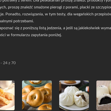
ub potrawy z serem. Dla peskatarian proszę znaleźć produkty ryb
ch, proszę znaleźć smażone pierogi z porami, placki ze szczypi
je. Ponadto, rozwiązania, w tym testy, dla wegańskich przepis
alnymi potrzebami.
apoznać się z poniższą listą jedzenia, a jeśli są jakiekolwiek wy
ci w formularzu zapytania poniżej.
- 24 z 70