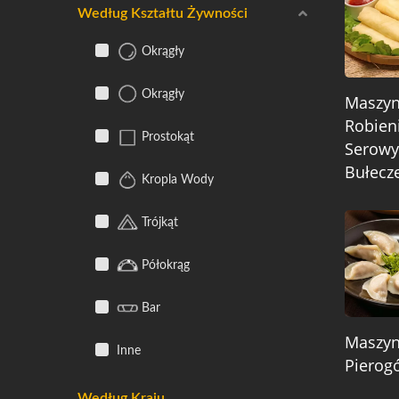
Według Kształtu Żywności
Okrągły
Okrągły
Maszy
Robien
Prostokąt
Serowy
Bułecz
Kropla Wody
Trójkąt
Półokrąg
Bar
Maszy
Inne
Pierog
Według Kraju