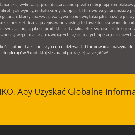
tariańskiej wykraczają poza dostarczanie sprzętu i obejmują kompleksow
onkretnych wymagań dietetycznych: opcje lakto-owo-wegetariańskie z p
getarian, którzy spożywają warzywa cebulowe, takie jak smażone pierogi 
esie przekształcania przepisów oraz usługi testowe dostosowane do in
pewniają spójną jakość produktu, optymalną efektywność produkcji ora
wnością wegetariańską, rozwijających się od małych operacji do dużych
akości
automatyczna maszyna do nadziewania i formowania
,
maszyna do 
a do pierogów
.
Skontaktuj się z nami
po więcej szczegółów!
NKO, Aby Uzyskać Globalne Informa