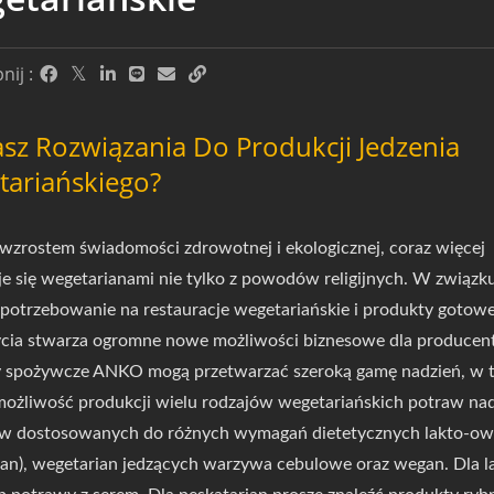
ij :
sz Rozwiązania Do Produkcji Jedzenia
ariańskiego?
wzrostem świadomości zdrowotnej i ekologicznej, coraz więcej
je się wegetarianami nie tylko z powodów religijnych. W związk
apotrzebowanie na restauracje wegetariańskie i produkty gotow
ycia stwarza ogromne nowe możliwości biznesowe dla producen
spożywcze ANKO mogą przetwarzać szeroką gamę nadzień, w tym
ożliwość produkcji wielu rodzajów wegetariańskich potraw na
w dostosowanych do różnych wymagań dietetycznych lakto-owo-w
an), wegetarian jedzących warzywa cebulowe oraz wegan. Dla la