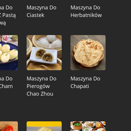
na Do
Maszyna Do
Maszyna Do
Z Pastą
Ciastek
Herbatników
ową
na Do
Maszyna Do
Maszyna Do
Cham
Pierogów
Chapati
Chao Zhou