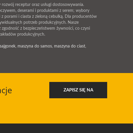
y rozwój receptur oraz usługi dostosowywania.
ieczywem, deserami i produktami z serem; wybory
z porami i ciasta z zieloną cebulką. Dla producentów
dywidualnych potrzeb produkcyjnych. Nasze
z zgodność z bezpieczeństwem żywności, co czyni
 zakładów produkcyjnych.
sajgonek
,
maszyna do samos
,
maszyna do ciast
,
cje
ZAPISZ SIĘ NA