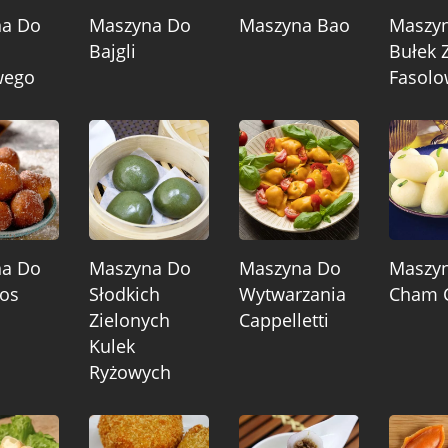
na Do
Maszyna Do
Maszyna Bao
Maszy
Bajgli
Bułek 
wego
Fasol
na Do
Maszyna Do
Maszyna Do
Maszy
os
Słodkich
Wytwarzania
Cham 
Zielonych
Cappelletti
Kulek
Ryżowych