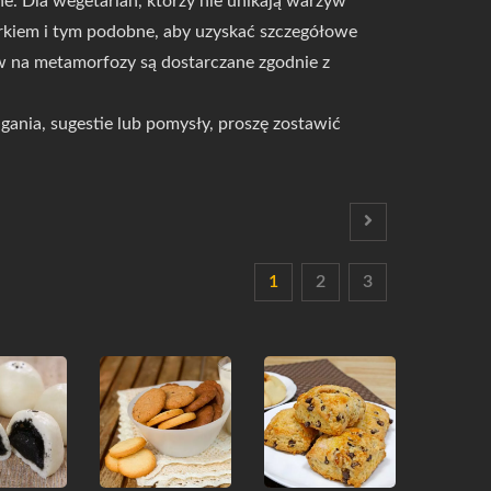
ne. Dla wegetarian, którzy nie unikają warzyw
orkiem i tym podobne, aby uzyskać szczegółowe
ów na metamorfozy są dostarczane zgodnie z
magania, sugestie lub pomysły, proszę zostawić
1
2
3