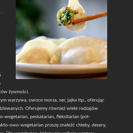
u
e
tów żywności.
 warzywa, owoce morza, ser, jajka itp., oferując
dziewanych. Oferujemy również wiele rodzajów
egetarian, peskatarian, fleksitarian (pół-
kto-owo-wegetarian proszę znaleźć chleby, desery,