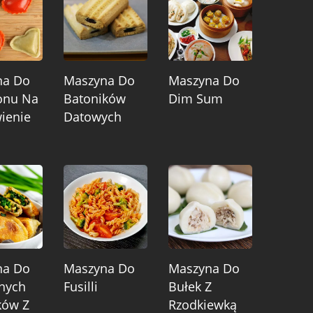
na Do
Maszyna Do
Maszyna Do
onu Na
Batoników
Dim Sum
ienie
Datowych
na Do
Maszyna Do
Maszyna Do
nych
Fusilli
Bułek Z
ków Z
Rzodkiewką