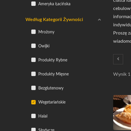
ciasta l
Ameryka Łacińska
cebulowy
informac
Według Kategorii Żywności
indywidu
Mrożony
Proszę z
wiadomoś
Owijki
Produkty Rybne
Produkty Mięsne
Wynik 1 
Bezglutenowy
Wegetariańskie
Halal
Słodycze