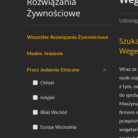
Rozwiązania
Żywnościowe
Udostępn
Wszystkie Rozwiązania Żywnościowe
Szuka
Weget
Modne Jedzenie
Wraz ze 
Przez Jedzenie Etniczne
osób sta
Chiński
z tym, z
do spoż
Indyjski
Maszyny 
firmom m
Bliski Wschód
przepisó
Europa Wschodnia
wegetari