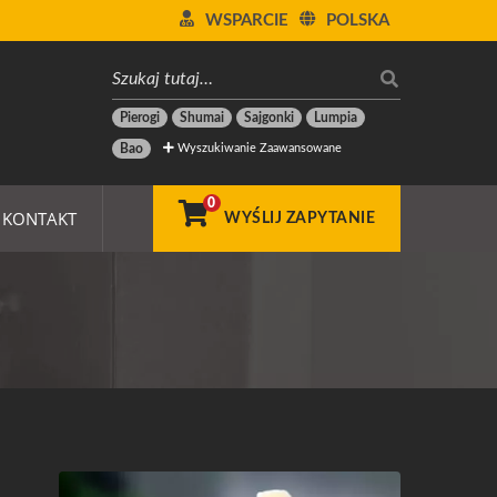
WSPARCIE
POLSKA
Pierogi
Shumai
Sajgonki
Lumpia
Wyszukiwanie Zaawansowane
Bao
0
KONTAKT
WYŚLIJ ZAPYTANIE