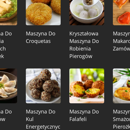
na Do
Maszyna Do
Kryształowa
Maszy
ia
Croquetas
Maszyna Do
Makar
ch
Robienia
Zamów
ek
Pierogów
na Do
Maszyna Do
Maszyna Do
Maszy
ów
Kul
Falafeli
Smażo
Energetycznyc
Pieroż