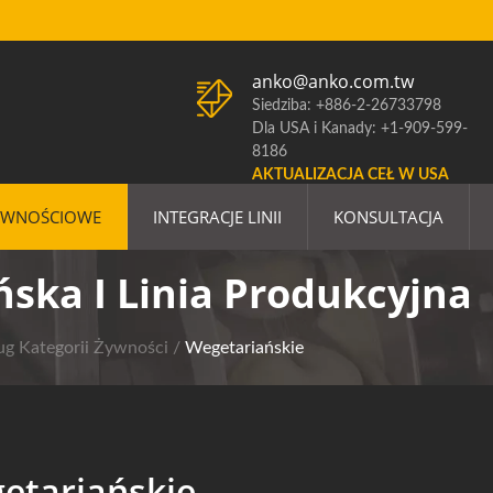
anko@anko.com.tw
Siedziba: +886-2-26733798
Dla USA i Kanady: +1-909-599-
8186
AKTUALIZACJA CEŁ W USA
YWNOŚCIOWE
INTEGRACJE LINII
KONSULTACJA
ska I Linia Produkcyjna
g Kategorii Żywności
/
Wegetariańskie
etariańskie