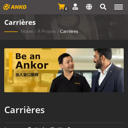
Togg
0
navi
Carrières
Home
/
À Propos
/
Carrières
Carrières