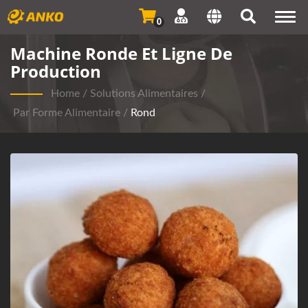
Togg
0
navi
Machine Ronde Et Ligne De
Production
Home
/
Solutions Alimentaires
/
Par Forme Alimentaire
/
Rond