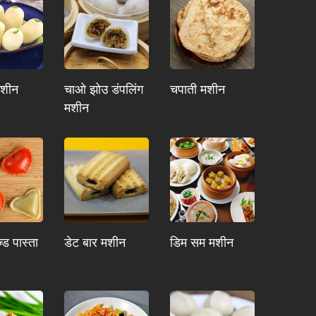
मशीन
चाओ झोउ डंपलिंग
चपाती मशीन
मशीन
्ड पास्ता
डेट बार मशीन
डिम सम मशीन