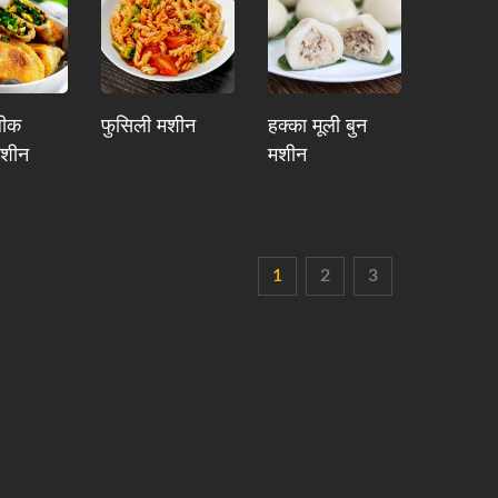
लीक
फुसिली मशीन
हक्का मूली बुन
मशीन
मशीन
1
2
3