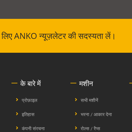
 के लिए ANKO न्यूज़लेटर की सदस्यता लें।
के बारे में
मशीन
प्रोफ़ाइल
सभी मशीनें
इतिहास
भरना / आकार देना
कंपनी संरचना
रोल्स / रैप्स