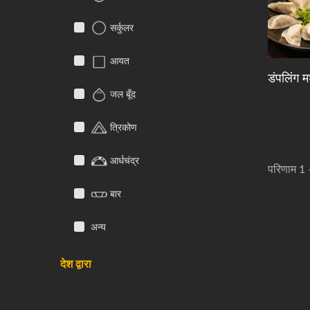
सर्कुलर
आयत
डंपलिंग 
जल बूँद
त्रिकोण
आर्धचंद्र
परिणाम 1 
बार
अन्य
देश द्वारा