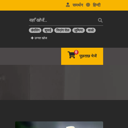
समर्थन
हिन्दी
डंपलिंग
शुमाई
स्प्रिंग रोल
लुम्पिया
बाओ
उन्नत खोज
0
पूछताछ भेजें