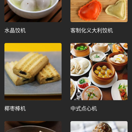
水晶饺机
客制化义大利饺机
椰枣棒机
中式点心机