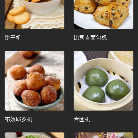
饼干机
比司吉面包机
布奴耶罗机
青团机