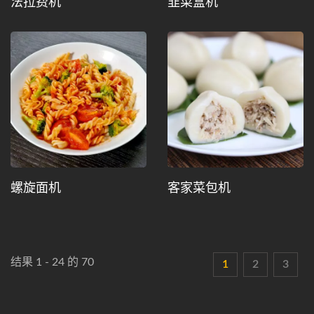
法拉费机
韭菜盒机
螺旋面机
客家菜包机
结果 1 - 24 的 70
1
2
3