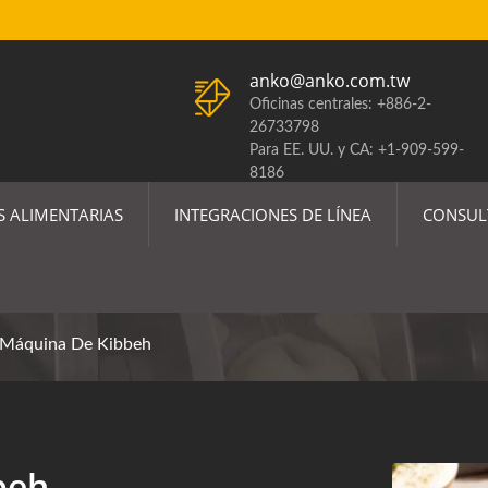
anko@anko.com.tw
Oficinas centrales: +886-2-
26733798
Para EE. UU. y CA: +1-909-599-
8186
ACTUALIZACIÓN DE ARANCELES
S ALIMENTARIAS
INTEGRACIONES DE LÍNEA
CONSUL
DE EE. UU.
Y Línea De Producción A
Máquina De Kibbeh
beh