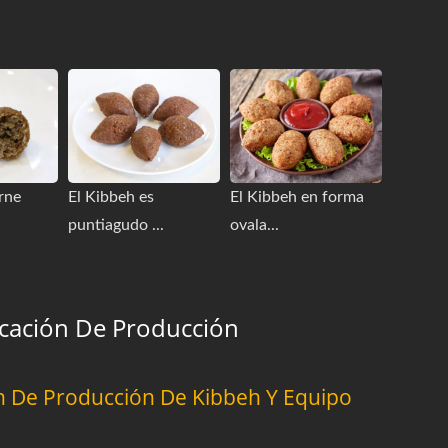
rne
El Kibbeh es
El Kibbeh en forma
puntiagudo ...
ovala...
icación De Producción
ón De Producción De Kibbeh Y Equipo