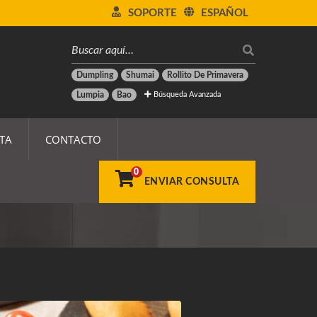
SOPORTE
ESPAÑOL
Dumpling
Shumai
Rollito De Primavera
Búsqueda Avanzada
Lumpia
Bao
TA
CONTACTO
0
utomática
ENVIAR CONSULTA