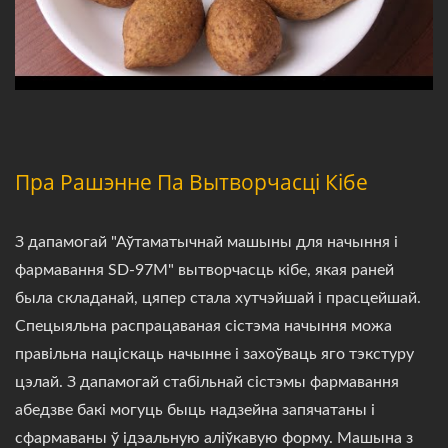
Пра Рашэнне Па Вытворчасці Кібе
З дапамогай "Аўтаматычнай машыны для начыння і
фармавання SD-97M" вытворчасць кібе, якая раней
была складанай, цяпер стала хутчэйшай і прасцейшай.
Спецыяльна распрацаваная сістэма начыння можа
правільна націскаць начынне і захоўваць яго тэкстуру
цэлай. З дапамогай стабільнай сістэмы фармавання
абедзве бакі могуць быць надзейна запячатаны і
сфармаваны ў ідэальную аліўкавую форму. Машына з