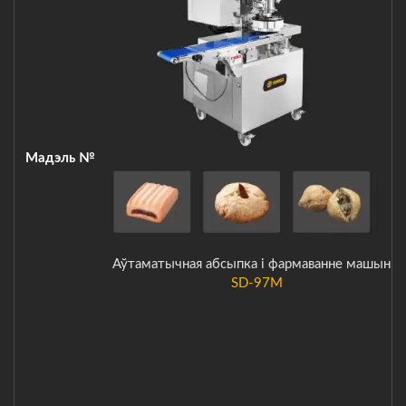
Мадэль №
Аўтаматычная абсыпка і фармаванне машыны
SD-97M