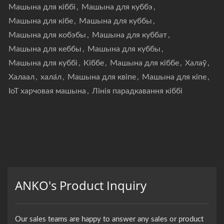
Машына для кіббі
,
Машына для куббэ
,
Машына для кібе
,
Машына для куббы
,
Машына для кобэбы
,
Машына для куббат
,
Машына для кеббы
,
Машына для куббы
,
Машына для куббі
,
Кіббе
,
Машына для кіббе
,
Халаў
,
Халаал
,
хала́л
,
Машына для квіпе
,
Машына для кіпе
,
IoT харчовая машына
,
Лінія парадкавання кіббі