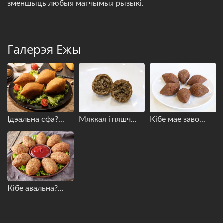
зменшыць любыя магчымыя рызыкі.
Галерэя Ежы
Ідэальна сфа?...
Мяккая і пяшч...
Кібе мае заво...
Кібе авальна?...