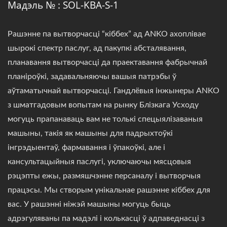
Мадэль № : SOL-KBA-S-1
Рашэнне па вытворчасці “кіббех” ад ANKO ахоплівае
шырокі спектр паслуг, ад пакупкі абсталявання,
планавання вытворчасці да праектавання фабрычнай
планіроўкі, задавальняючы вашыя патрэбы ў
аўтаматычнай вытворчасці. Гандлёвыя інжынеры ANKO
з шматгадовым вопытам на рынку Блізкага Усходу
могуць прапанаваць вам не толькі спецыялізаваныя
машыны, такія як машыны для падрыхтоўкі
інгрэдыентаў, фармавання і ўпакоўкі, але і
кансультацыйныя паслугі, уключаючы мясцовыя
рэцэпты ежы, размяшчэнне персаналу і вытворчыя
працэсы. Мы створым унікальнае рашэнне кіббех для
вас. У рашэнні ніжэй машыны могуць быць
адрэгуляваны па мадэлі і колькасці ў адпаведнасці з