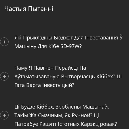
Частыя Пытанні
Які Прыкладны Бюджэт Для Інвеставання Ў
Машыну Для Кібе SD-97W?
Чаму Я Павінен Перайсці На
Аўтаматызаваную Вытворчасць Кіббех? Ці
Гэта Варта Інвестыцый?
Ці Будзе Кіббех, Зроблены Машынай,
Такім Жа Смачным, Як Ручной? Ці
Патрабуе Рэцэпт Істотных Карэкціровак?