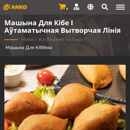
Togg
0
navi
Машына Для Кібе І
Аўтаматычная Вытворчая Лінія
Home
/
Усе Рашэнні Па Ежы
/
Машына Для Кіббеха