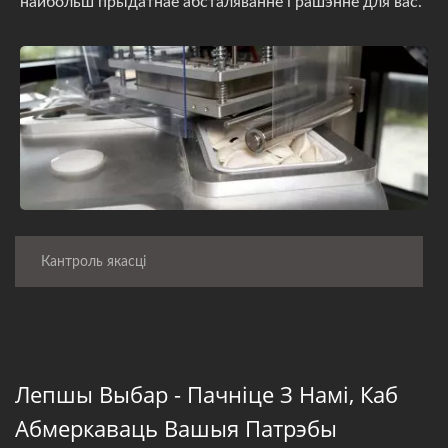
найбольш прыдатнае абсталяванне і рашэнне для вас.
Кантроль якасці
Лепшы Выбар - Пачніце З Намі, Каб
Абмеркаваць Вашыя Патрэбы