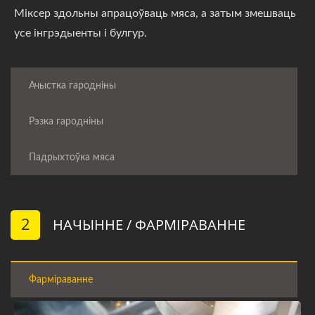
Міксер здольны апрацоўваць мяса, а затым змешваць
усе інгрэдыенты і булгур.
Ачыстка гародніны
Рэзка гародніны
Падрыхтоўка мяса
2
НАЧЫННЕ / ФАРМІРАВАННЕ
Фарміраванне