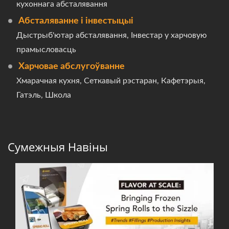
кухоннага абсталявання
Абсталяванне і інвестыцыі
Дыстрыб'ютар абсталявання, Інвестар у харчовую
прамысловасць
Харчовае абслугоўванне
Хмарачная кухня, Сеткавый рэстаран, Кафетэрыя,
Гатэль, Школа
Сумежныя Навіны