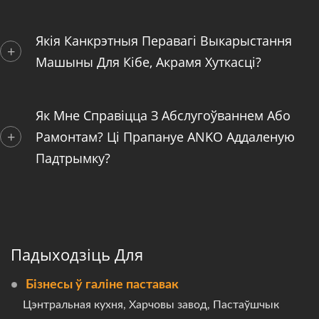
Якія Канкрэтныя Перавагі Выкарыстання
Машыны Для Кібе, Акрамя Хуткасці?
Як Мне Справіцца З Абслугоўваннем Або
Рамонтам? Ці Прапануе ANKO Аддаленую
Падтрымку?
Падыходзіць Для
Бізнесы ў галіне паставак
Цэнтральная кухня, Харчовы завод, Пастаўшчык