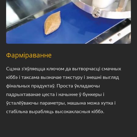
Фарміраванне
Сцэна з'яўляецца ключом да вытворчасці смачных
кіббэ і таксама вызначае тэкстуру і знешні выгляд
фінальных прадуктаў. Проста ўкладаючы
падрыхтаванае цеста і начынне ў бункеры і
ўсталёўваючы параметры, машына можа хутка і
стабільна вырабляць высокакласныя кіббэ.