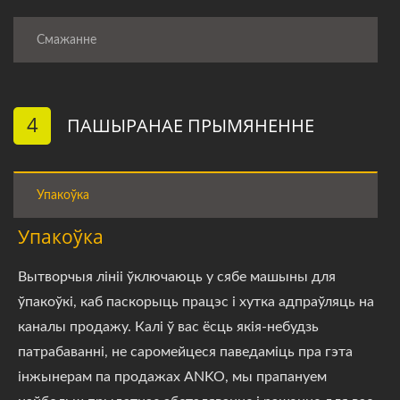
Смажанне
4
ПАШЫРАНАЕ ПРЫМЯНЕННЕ
Упакоўка
Упакоўка
Вытворчыя лініі ўключаюць у сябе машыны для
ўпакоўкі, каб паскорыць працэс і хутка адпраўляць на
каналы продажу. Калі ў вас ёсць якія-небудзь
патрабаванні, не саромейцеся паведаміць пра гэта
інжынерам па продажах ANKO, мы прапануем