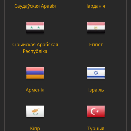
Саудаўская Аравія
Іарданія
Сірыйская Арабская
Егіпет
Рэспубліка
Арменія
Ізраіль
Кіпр
Турцыя