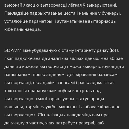
высокай якасцю вытворчасці лёгкая ў выкарыстанні.
Пакладзіце падрыхтаванае цеста і начынне ў бункеры,
усталюйце параметры, і аўтаматычнае вытворчасць
кібе пачынаецца.
SD-97M мае ўбудаваную сістэму Інтэрнэту рэчаў (IoT),
якая падключана да аналітыкі вялікіх даных. Яна збірае
даныя з кожнай вытворчасці і можа выкарыстоўвацца з
пашыранымі прыкладаннямі для кіравання балансамі
вытворчасці, складскімі запасамі і раскладам. Гэтая
тэхналогія прапануе вам поўны кантроль над
вытворчасцю, «маніторынгуючы статус працы
машыны, тэрмін службы машыны і лічбавае кіраванне
вытворчасцю». Сігналізацыя паведаміць вам пра
дакладную частку, якая патрабуе праверкі, каб