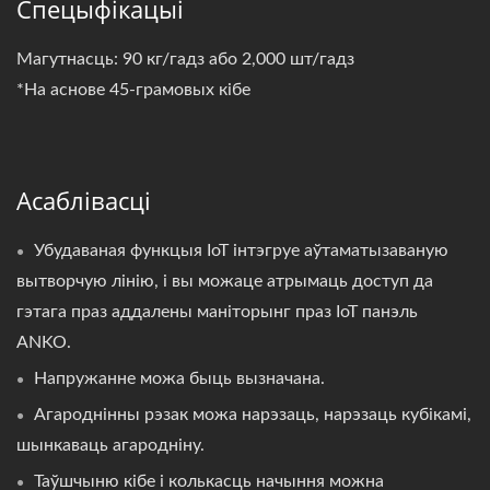
Спецыфікацыі
Магутнасць: 90 кг/гадз або 2,000 шт/гадз
*На аснове 45-грамовых кібе
Асаблівасці
Убудаваная функцыя IoT інтэгруе аўтаматызаваную
вытворчую лінію, і вы можаце атрымаць доступ да
гэтага праз аддалены маніторынг праз IoT панэль
ANKO.
Напружанне можа быць вызначана.
Агароднінны рэзак можа нарэзаць, нарэзаць кубікамі,
шынкаваць агародніну.
Таўшчыню кібе і колькасць начыння можна