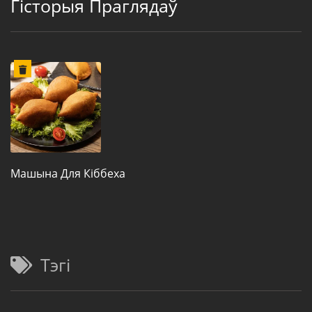
Гісторыя Праглядаў
Машына Для Кіббеха
Тэгі