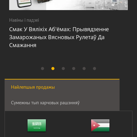
Навіны і падзеі
Смак У Вялікіх Аб'ёмах: Прывядзенне
Замарожаных Вясновых Рулетаў Да
Смажання
Найлепшыя продажы
Сумежны тып харчовых рашэнняў