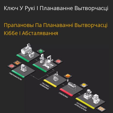
Ключ У Рукі І Планаванне Вытворчасці
Прапановы Па Планаванні Вытворчасці
Кіббе І Абсталявання