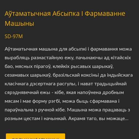
Аўтаматычная Абсыпка І Фармаванне
Машыны
SD-97M
Аўтаматычная машына для абсыпкі і фармавання можа
вырабляць разнастайную ежу, пачынаючы ад кітайскіх
бао, мясных пірагоў, клейкіх рысавых шарыкаў,
сезамавых шарыкаў, бразільскай коксіньі да індыйскага
класічнага дэсертнага расгулы, і нават традыцыйнай
сярэднявечнай ежы - кібе, якая напоўнена дробным
мясам і мае форму рэгбі, можа быць сфармавана і
параўнальна з ручной кібе. Машына можа працаваць з
розным цестам і начынкай. Акрамя таго, вы можаце
мець ежу розных формаў і далікатнымі складкамі,
проста змяняючы шторны блок, або ўсталяваць