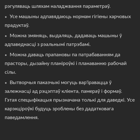
рэгуляваць шляхам наладжвання параметраў.
Усе машыны адпавядаюць нормам гігіены харчовых
прадуктаў.
Можна змяняць, выдаляць, дадаваць машыны ў
адпаведнасці з рэальнымі патрэбамі.
Можна даваць прапановы па патрабаванням да
прасторы, дызайну планіроўкі і планаванню рабочай
сілы.
Вытворчыя паказчыкі могуць вар'іравацца ў
залежнасці ад рэцэптаў кліента, памераў і формаў.
Гэтая спецыфікацыя прызначана толькі для даведкі. Усе
карэкціроўкі будуць зроблены без дадатковага
паведамлення.