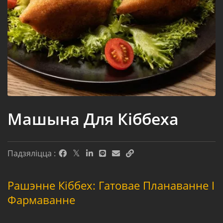
Машына Для Кіббеха
Падзяліцца :
Рашэнне Кіббех: Гатовае Планаванне І
Фармаванне