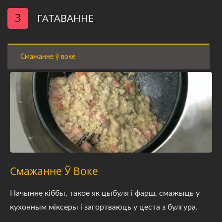
3
ГАТАВАННЕ
Смажанне ў воке
Смажанне Ў Воке
Начынне кіббы, такое як цыбуля і фарш, смажыць у
кухонным міксеры і загортваюць у цеста з булгура.