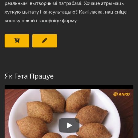
рэальнымі вытворчымі патрэбамі. Хочаце атрымаць
хуткую цытату і кансультацыю? Калі ласка, націсніце
кнопку ніжэй і запоўніце форму.
Як Гэта Працуе
Машына для кіббеха