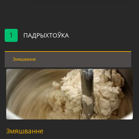
1
ПАДРЫХТОЎКА
Змяшванне
Змяшванне