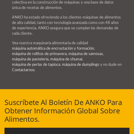
colectiva en la construcción de máquinas y una base de datos
única de recetas de alimentos.
ANKO ha estado ofreciendo a los clientes máquinas de alimentos
de alta calidad, tanto con tecnología avanzada como con 48 años
de experiencia, ANKO asegura que se cumplan las demandas de
cada cliente.
Vea nuestra maquinaria alimentaria de calidad
máquina automática de encrustación y formación
,
máquina de rollitos de primavera
,
máquina de samosas
,
máquina de pastelería
,
máquina de shumai
,
máquina de perlas de tapioca
,
máquina de dumplings
y no dude en
Contactarnos
.
Suscríbete Al Boletín De ANKO Para
Obtener Información Global Sobre
Alimentos.