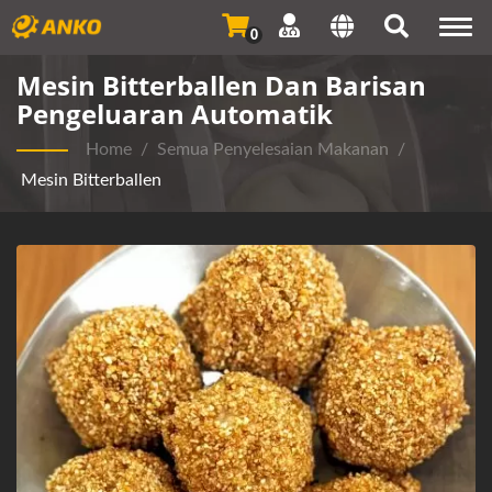
Togg
0
navi
Mesin Bitterballen Dan Barisan
Pengeluaran Automatik
Home
/
Semua Penyelesaian Makanan
/
Mesin Bitterballen