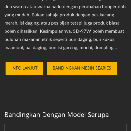
dua warna atau warna padu dengan perubahan hopper doh
yang mudah. Bukan sahaja produk dengan pes kacang
merah, isi daging, atau pes bijan tetapi juga produk biasa
boleh dihasilkan. Kesimpulannya, SD-97W boleh membuat
puluhan makanan etnik seperti bun daging, bun kukus,
maamoul, pai daging, bun isi goreng, mochi, dumpling
kristal. Penampilan dan rasa mereka dapat dibandingkan
dengan yang buatan tangan. IoT (Internet of Things) telah
INFO LANJUT
BANDINGKAN MESIN SEARIES
dipasang untuk memastikan bahawa pengeluaran dapat
dipantau oleh pengurus secara masa nyata melalui peranti
mudah alih, dan data dapat dikumpulkan dan diproses
melalui Analitik Data Besar untuk menyokong pengambilan
keputusan. Kami juga telah memasang program peringatan
Bandingkan Dengan Model Serupa
penyelenggaraan untuk memastikan produktiviti yang
konsisten. Ingin mendapatkan sebut harga dan perundingan
dengan cepat? Sila klik butang di bawah dan isi borang.