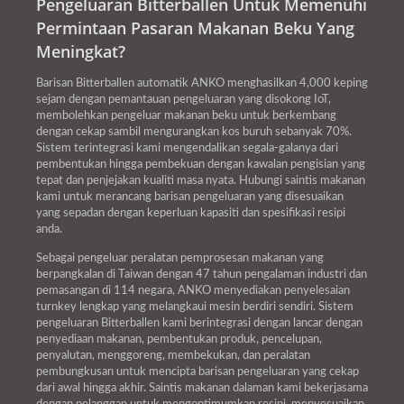
Pengeluaran Bitterballen Untuk Memenuhi
Permintaan Pasaran Makanan Beku Yang
Meningkat?
Barisan Bitterballen automatik ANKO menghasilkan 4,000 keping
sejam dengan pemantauan pengeluaran yang disokong IoT,
membolehkan pengeluar makanan beku untuk berkembang
dengan cekap sambil mengurangkan kos buruh sebanyak 70%.
Sistem terintegrasi kami mengendalikan segala-galanya dari
pembentukan hingga pembekuan dengan kawalan pengisian yang
tepat dan penjejakan kualiti masa nyata. Hubungi saintis makanan
kami untuk merancang barisan pengeluaran yang disesuaikan
yang sepadan dengan keperluan kapasiti dan spesifikasi resipi
anda.
Sebagai pengeluar peralatan pemprosesan makanan yang
berpangkalan di Taiwan dengan 47 tahun pengalaman industri dan
pemasangan di 114 negara, ANKO menyediakan penyelesaian
turnkey lengkap yang melangkaui mesin berdiri sendiri. Sistem
pengeluaran Bitterballen kami berintegrasi dengan lancar dengan
penyediaan makanan, pembentukan produk, pencelupan,
penyalutan, menggoreng, membekukan, dan peralatan
pembungkusan untuk mencipta barisan pengeluaran yang cekap
dari awal hingga akhir. Saintis makanan dalaman kami bekerjasama