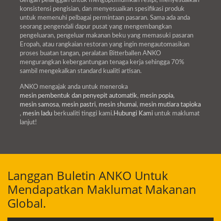
dengan pelanggan untuk mengoptimumkan resipi, menyesuaikan
konsistensi pengisian, dan menyesuaikan spesifikasi produk
untuk memenuhi pelbagai permintaan pasaran. Sama ada anda
seorang pengendali dapur pusat yang mengembangkan
pengeluaran, pengeluar makanan beku yang memasuki pasaran
Eropah, atau rangkaian restoran yang ingin mengautomasikan
proses buatan tangan, peralatan Bitterballen ANKO
mengurangkan kebergantungan tenaga kerja sehingga 70%
sambil mengekalkan standard kualiti artisan.
ANKO mengajak anda untuk meneroka
mesin pembentuk dan penyepit automatik
,
mesin popia
,
mesin samosa
,
mesin pastri
,
mesin shumai
,
mesin mutiara tapioka
,
mesin ladu
berkualiti tinggi kami.
Hubungi Kami
untuk maklumat
lanjut!
Langgan Buletin ANKO Untuk
Mendapatkan Maklumat Makanan
Global.