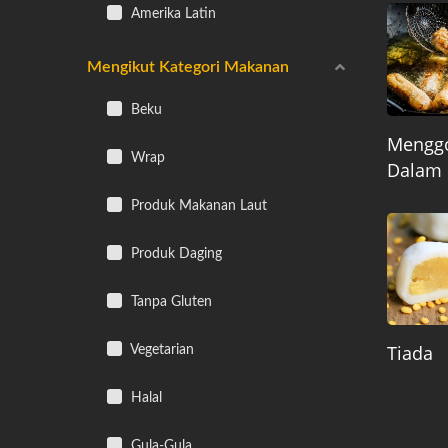
Amerika Latin
Mengikut Kategori Makanan
Beku
Mengg
Wrap
Dalam
Produk Makanan Laut
Produk Daging
Tanpa Gluten
Tiada
Vegetarian
Halal
Gula-Gula