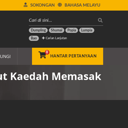
SOKONGAN
BAHASA MELAYU
Dumpling
Shumai
Popia
Lumpia
Carian Lanjutan
Bao
0
UNGI
HANTAR PERTANYAAN
kut Kaedah Memasak