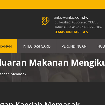
anko@anko.com.tw
Ibu Pejabat: +886-2-26733798
Untuk AS&CA: +1-909-599-8186
KEMAS KINI TARIF A.S.
AKANAN
INTEGRASI GARIS
PERUNDINGAN
HUB
eluaran Makanan Mengi
aedah Memasak
gan Kaedah Memasak