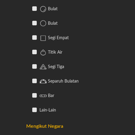
Bulat
Bulat
Segi Empat
Titik Air
Segi Tiga
Separuh Bulatan
Bar
Lain-Lain
Mengikut Negara