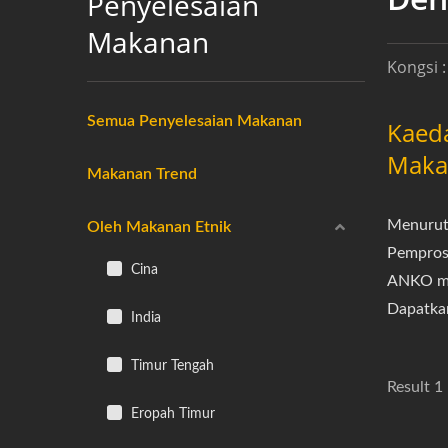
Penyelesaian
Makanan
Kongsi :
Semua Penyelesaian Makanan
Kaed
Makan
Makanan Trend
Menurut 
Oleh Makanan Etnik
Pemprose
Cina
ANKO me
Dapatkan
India
Timur Tengah
Result 1 
Eropah Timur