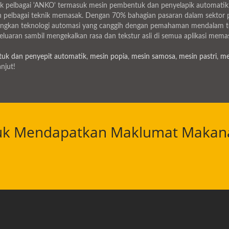
 pelbagai 'ANKO' termasuk mesin pembentuk dan penyelapik automatik, 
an pelbagai teknik memasak. Dengan 70% bahagian pasaran dalam sektor
gkan teknologi automasi yang canggih dengan pemahaman mendalam ten
aran sambil mengekalkan rasa dan tekstur asli di semua aplikasi mema
uk dan penyepit automatik
,
mesin popia
,
mesin samosa
,
mesin pastri
,
me
njut!
tuk Mendapatkan Maklumat Makan