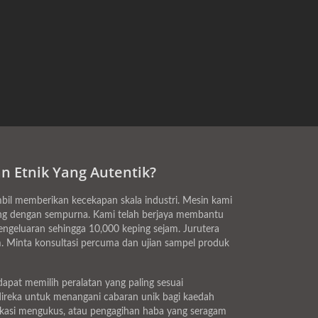
n Etnik Yang Autentik?
il memberikan kecekapan skala industri. Mesin kami
eng dengan sempurna. Kami telah berjaya membantu
engeluaran sehingga 10,000 keping sejam. Jurutera
 Minta konsultasi percuma dan ujian sampel produk
at memilih peralatan yang paling sesuai
direka untuk menangani cabaran unik bagi kaedah
kasi mengukus, atau pengagihan haba yang seragam