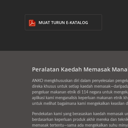
MUAT TURUN E-KATALOG
Peralatan Kaedah Memasak Manakah
ANKO mengkhususkan diri dalam penyelesaian pengelu
direka khusus untuk setiap kaedah memasak—daripada
pengeluar makanan etnik di 114 negara untuk mengekal
aplikasi kami menganalisis keperluan makanan etnik
untuk melihat bagaimana kami mengekalkan keaslian d
Pendekatan kami yang berasaskan kaedah memasak unt
berdasarkan keperluan produk akhir mereka dan tekni
memasak tertentu—sama ada mengekalkan suhu minyak