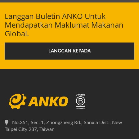
Langgan Buletin ANKO Untuk
Mendapatkan Maklumat Makanan
Global.
LANGGAN KEPADA
No.351, Sec. 1, Zhongzheng Rd., Sanxia Dist., New
Taipei City 237, Taiwan