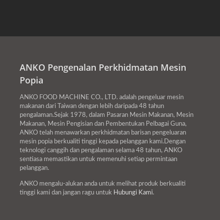
dan restoran terpaksa
menyesuaikan diri dan
berubah untuk mencipta
pengalaman makan yang
ANKO Pengenalan Perkhidmatan Mesin
lebih inovatif dan kos
Popia
efektif, dan ini telah
memberi inspirasi kepada
ANKO FOOD MACHINE CO., LTD. adalah pengeluar mesin
banyak Restoran Pop-Up
makanan dari Taiwan dengan lebih daripada 48 tahun
pengalaman.Sejak 1978, dalam Pasaran Mesin Makanan, Mesin
yang menarik.
Makanan, Mesin Pengisian dan Pembentukan Pelbagai Guna,
ANKO telah menawarkan perkhidmatan barisan pengeluaran
mesin popia berkualiti tinggi kepada pelanggan kami.Dengan
teknologi canggih dan pengalaman selama 48 tahun, ANKO
sentiasa memastikan untuk memenuhi setiap permintaan
pelanggan.
ANKO mengalu-alukan anda untuk melihat produk berkualiti
tinggi kami dan jangan ragu untuk
Hubungi Kami
.