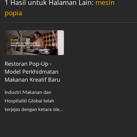
1 Hasil untuk Halaman Lain:
mesin
popia
Restoran Pop-Up -
Model Perkhidmatan
Makanan Kreatif Baru
Industri Makanan dan
Hospitaliti Global telah
terjejas dengan ketara oleh
COVID-19 dalam beberapa
tahun kebelakangan ini.
Banyak syarikat makanan