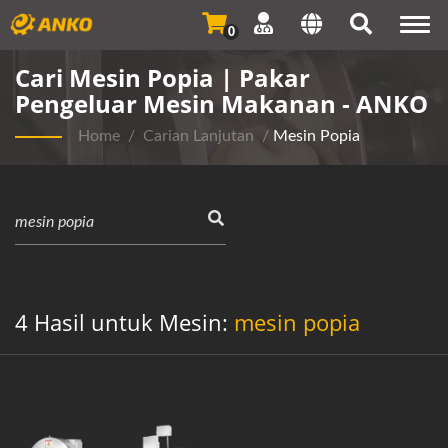
Togg
0
navi
Cari Mesin Popia | Pakar
Pengeluar Mesin Makanan - ANKO
Home
/
Carian Lanjutan
/
Mesin Popia
4 Hasil untuk Mesin:
mesin popia