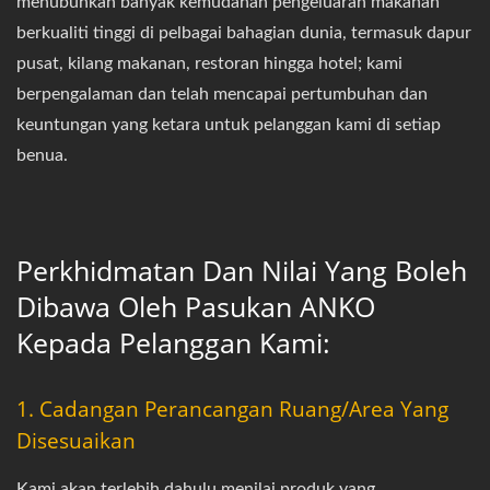
menubuhkan banyak kemudahan pengeluaran makanan
berkualiti tinggi di pelbagai bahagian dunia, termasuk dapur
pusat, kilang makanan, restoran hingga hotel; kami
berpengalaman dan telah mencapai pertumbuhan dan
keuntungan yang ketara untuk pelanggan kami di setiap
benua.
Perkhidmatan Dan Nilai Yang Boleh
Dibawa Oleh Pasukan ANKO
Kepada Pelanggan Kami:
1. Cadangan Perancangan Ruang/Area Yang
Disesuaikan
Kami akan terlebih dahulu menilai produk yang