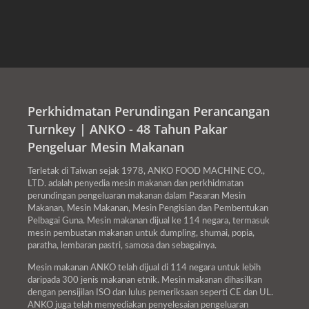
Perkhidmatan Perundingan Perancangan
Turnkey | ANKO - 48 Tahun Pakar
Pengeluar Mesin Makanan
Terletak di Taiwan sejak 1978, ANKO FOOD MACHINE CO.,
LTD. adalah penyedia mesin makanan dan perkhidmatan
perundingan pengeluaran makanan dalam Pasaran Mesin
Makanan, Mesin Makanan, Mesin Pengisian dan Pembentukan
Pelbagai Guna. Mesin makanan dijual ke 114 negara, termasuk
mesin pembuatan makanan untuk dumpling, shumai, popia,
paratha, lembaran pastri, samosa dan sebagainya.
Mesin makanan ANKO telah dijual di 114 negara untuk lebih
daripada 300 jenis makanan etnik. Mesin makanan dihasilkan
dengan pensijilan ISO dan lulus pemeriksaan seperti CE dan UL.
ANKO juga telah menyediakan penyelesaian pengeluaran