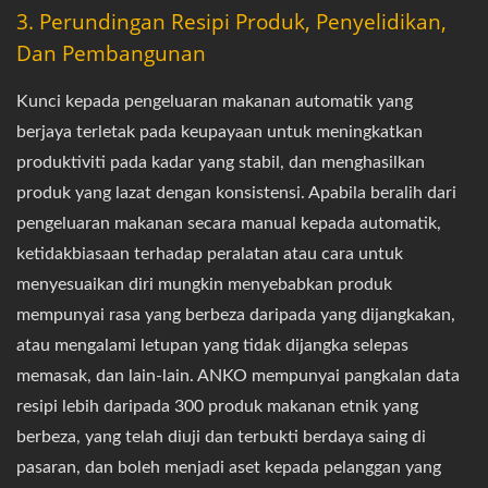
3. Perundingan Resipi Produk, Penyelidikan,
Dan Pembangunan
Kunci kepada pengeluaran makanan automatik yang
berjaya terletak pada keupayaan untuk meningkatkan
produktiviti pada kadar yang stabil, dan menghasilkan
produk yang lazat dengan konsistensi. Apabila beralih dari
pengeluaran makanan secara manual kepada automatik,
ketidakbiasaan terhadap peralatan atau cara untuk
menyesuaikan diri mungkin menyebabkan produk
mempunyai rasa yang berbeza daripada yang dijangkakan,
atau mengalami letupan yang tidak dijangka selepas
memasak, dan lain-lain. ANKO mempunyai pangkalan data
resipi lebih daripada 300 produk makanan etnik yang
berbeza, yang telah diuji dan terbukti berdaya saing di
pasaran, dan boleh menjadi aset kepada pelanggan yang