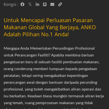
Kongsi :
Untuk Mencapai Perluasan Pasaran
Makanan Global Yang Berjaya, ANKO
Adalah Pilihan No.1 Anda!
Mengapa Anda Memerlukan Perundingan Profesional
untuk Perancangan Fasiliti? Apabila membina barisan
pengeluaran baru di sebuah fasiliti pembuatan makanan,
orang cenderung memberi tumpuan kepada pengadaan
peralatan, tetapi sering mengabaikan kepentingan
perancangan awal dengan bantuan daripada perunding
profesional, yang boleh mengakibatkan aliran operasi dan
isu berkaitan. Keadaan biasa mungkin termasuk aliran kerja
yang lemah, ruang pemprosesan makanan yang tidak