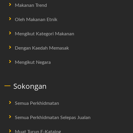
Makanan Trend
Oleh Makanan Etnik
Mengikut Kategori Makanan
Dengan Kaedah Memasak
Mengikut Negara
Sokongan
Semua Perkhidmatan
Semua Perkhidmatan Selepas Jualan
Muat Turun E-Katalog