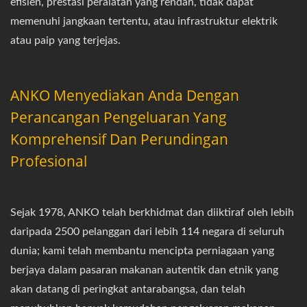
efisien, prestasi peralatan yang rendah, tidak dapat
memenuhi jangkaan tertentu, atau infrastruktur elektrik
atau paip yang terjejas.
ANKO Menyediakan Anda Dengan
Perancangan Pengeluaran Yang
Komprehensif Dan Perundingan
Profesional
Sejak 1978, ANKO telah berkhidmat dan diiktiraf oleh lebih
daripada 2500 pelanggan dari lebih 114 negara di seluruh
dunia; kami telah membantu mencipta perniagaan yang
berjaya dalam pasaran makanan autentik dan etnik yang
akan datang di peringkat antarabangsa, dan telah