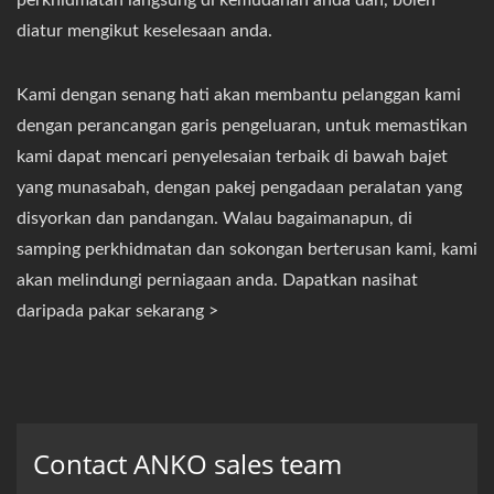
perkhidmatan langsung di kemudahan anda dan, boleh
diatur mengikut keselesaan anda.
Kami dengan senang hati akan membantu pelanggan kami
dengan perancangan garis pengeluaran, untuk memastikan
kami dapat mencari penyelesaian terbaik di bawah bajet
yang munasabah, dengan pakej pengadaan peralatan yang
disyorkan dan pandangan. Walau bagaimanapun, di
samping perkhidmatan dan sokongan berterusan kami, kami
akan melindungi perniagaan anda. Dapatkan nasihat
daripada pakar sekarang >