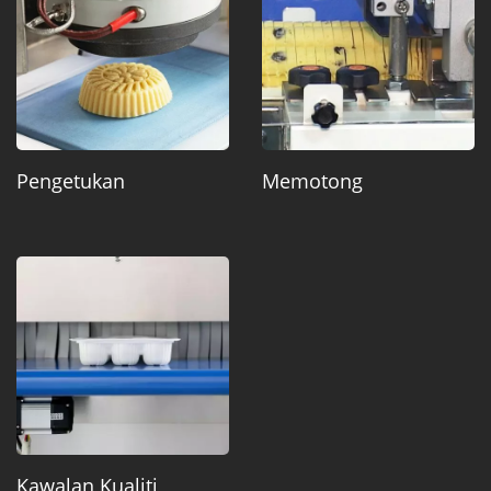
Pengetukan
Memotong
Kawalan Kualiti