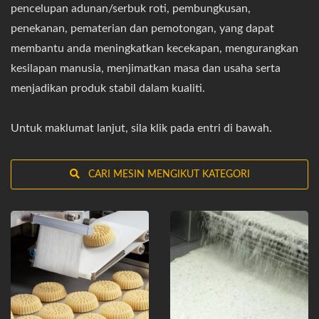
pencelupan adunan/serbuk roti, pembungkusan,
penekanan, pematerian dan pemotongan, yang dapat
membantu anda meningkatkan kecekapan, mengurangkan
kesilapan manusia, menjimatkan masa dan usaha serta
menjadikan produk stabil dalam kualiti.
Untuk maklumat lanjut, sila klik pada entri di bawah.
CARI MESIN MENGIKUT KATEGORI