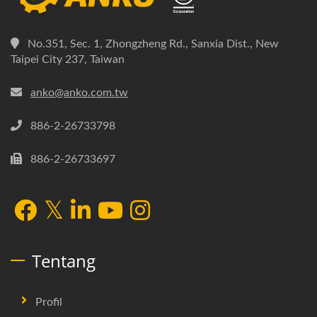
No.351, Sec. 1, Zhongzheng Rd., Sanxia Dist., New
Taipei City 237, Taiwan
anko@anko.com.tw
886-2-26733798
886-2-26733697
Tentang
Profil