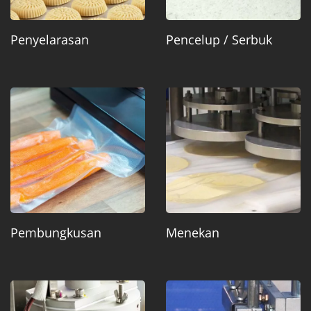
Penyelarasan
Pencelup / Serbuk
Pembungkusan
Menekan