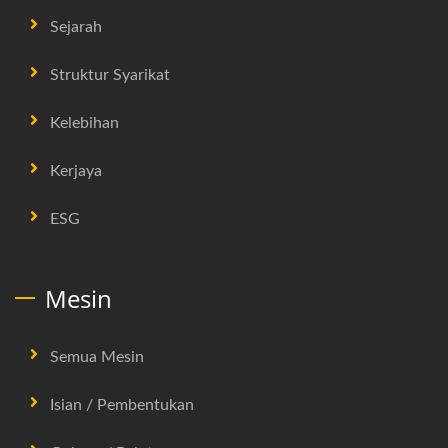
Sejarah
Struktur Syarikat
Kelebihan
Kerjaya
ESG
Mesin
Semua Mesin
Isian / Pembentukan