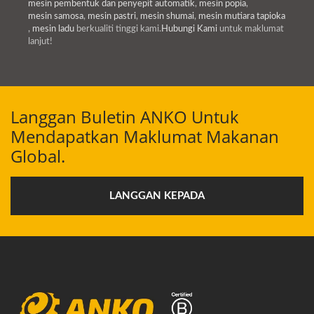
mesin pembentuk dan penyepit automatik
,
mesin popia
,
mesin samosa
,
mesin pastri
,
mesin shumai
,
mesin mutiara tapioka
,
mesin ladu
berkualiti tinggi kami.
Hubungi Kami
untuk maklumat
lanjut!
Langgan Buletin ANKO Untuk
Mendapatkan Maklumat Makanan
Global.
LANGGAN KEPADA