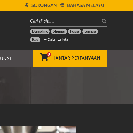
SOKONGAN
BAHASA MELAYU
Dumpling
Shumai
Popia
Lumpia
Carian Lanjutan
Bao
0
UNGI
HANTAR PERTANYAAN