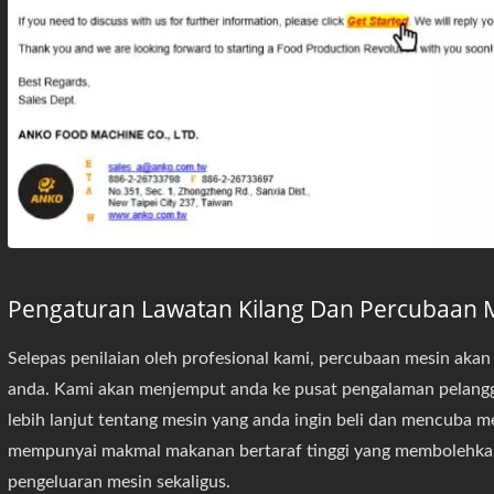
Pengaturan Lawatan Kilang Dan Percubaan 
Selepas penilaian oleh profesional kami, percubaan mesin akan
anda. Kami akan menjemput anda ke pusat pengalaman pelan
lebih lanjut tentang mesin yang anda ingin beli dan mencuba m
mempunyai makmal makanan bertaraf tinggi yang membolehka
pengeluaran mesin sekaligus.