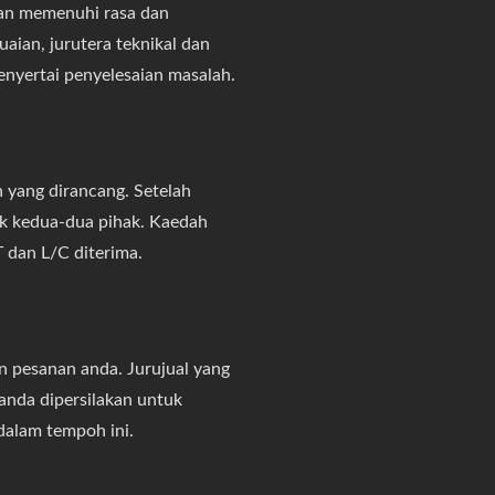
an memenuhi rasa dan
ian, jurutera teknikal dan
enyertai penyelesaian masalah.
 yang dirancang. Setelah
ak kedua-dua pihak. Kaedah
 dan L/C diterima.
n pesanan anda. Jurujual yang
nda dipersilakan untuk
alam tempoh ini.