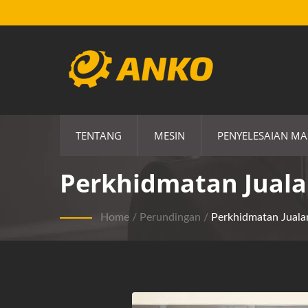
TENTANG
MESIN
PENYELESAIAN M
Perkhidmatan Jual
Home
/
Perundingan
/
Perkhidmatan Juala