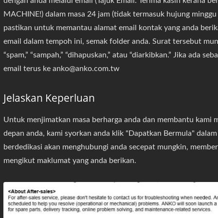
dengan anda melalui email (Tajuk Email: Terima kasih kerana
MACHINE!) dalam masa 24 jam (tidak termasuk hujung minggu da
pastikan untuk memantau alamat email kontak yang anda berik
email dalam tempoh ini, semak folder anda. Surat tersebut mun
“spam,” “sampah,” “dihapuskan,” atau “diarkibkan.” Jika ada seb
email terus ke anko@anko.com.tw
Jelaskan Keperluan
Untuk menjimatkan masa berharga anda dan membantu kami 
depan anda, kami syorkan anda klik "Dapatkan Bermula" dalam
berdedikasi akan menghubungi anda secepat mungkin, memberi
mengikut maklumat yang anda berikan.