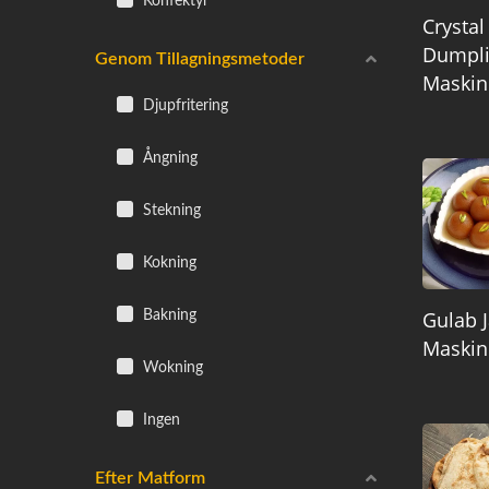
Konfektyr
Crystal
Dumpli
Genom Tillagningsmetoder
Maskin
Djupfritering
Ångning
Stekning
Kokning
Gulab 
Bakning
Maskin
Wokning
Ingen
Efter Matform