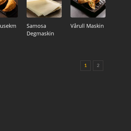
usekm
Samosa
Vårull Maskin
Degmaskin
1
2