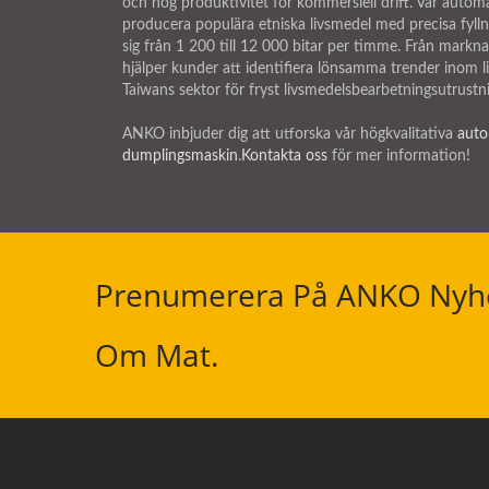
och hög produktivitet för kommersiell drift. Vår automa
producera populära etniska livsmedel med precisa fylln
sig från 1 200 till 12 000 bitar per timme. Från markn
hjälper kunder att identifiera lönsamma trender inom
Taiwans sektor för fryst livsmedelsbearbetningsutrustn
ANKO inbjuder dig att utforska vår högkvalitativa
auto
dumplingsmaskin
.
Kontakta oss
för mer information!
Prenumerera På ANKO Nyhet
Om Mat.