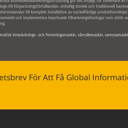
tiska livsmedelsbearbetningsutrustning gör det möjligt för tillverkare av 
ings-till-förpackningsförhållanden, enhetlig storlek och traditionell han
adstrendanalys till komplett installation av nyckelfärdiga produktionslinj
 livsmedel och implementera beprövade tillverkningslösningar som stöd
ing.
matisk inneslutnings- och formningsmaskin
,
vårrullemaskin
,
samosamask
sbrev För Att Få Global Informat