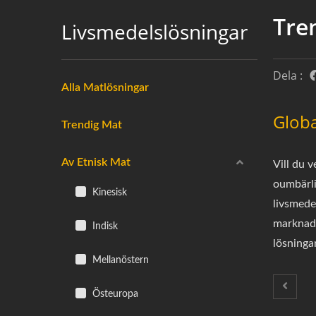
Tre
Livsmedelslösningar
Dela :
Alla Matlösningar
Globa
Trendig Mat
Av Etnisk Mat
Vill du v
oumbärli
Kinesisk
livsmede
marknads
Indisk
lösninga
Mellanöstern
Östeuropa