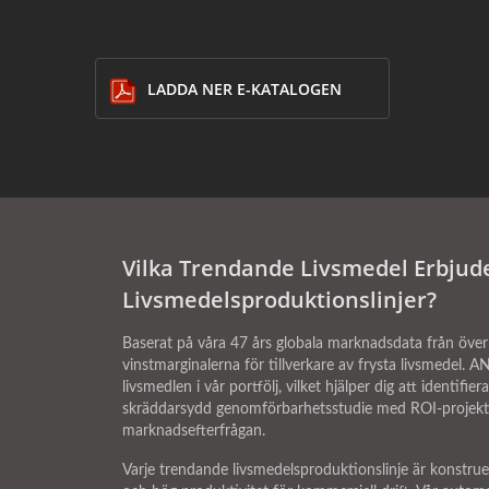
LADDA NER E-KATALOGEN
Vilka Trendande Livsmedel Erbjud
Livsmedelsproduktionslinjer?
Baserat på våra 47 års globala marknadsdata från öve
vinstmarginalerna för tillverkare av frysta livsmedel.
livsmedlen i vår portfölj, vilket hjälper dig att ident
skräddarsydd genomförbarhetsstudie med ROI-projektio
marknadsefterfrågan.
Varje trendande livsmedelsproduktionslinje är konstrue