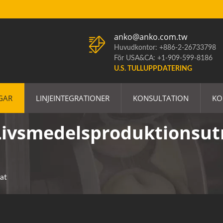
anko@anko.com.tw
Huvudkontor: +886-2-26733798
För USA&CA: +1-909-599-8186
U.S. TULLUPPDATERING
GAR
LINJEINTEGRATIONER
KONSULTATION
KO
Livsmedelsproduktionsut
at