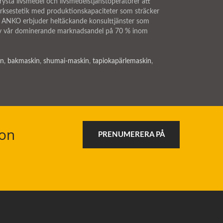
frysta livsmedel och livsmedelstjänstoperatörer att
tverksestetik med produktionskapaciteter som sträcker
er, ANKO erbjuder heltäckande konsulttjänster som
s av vår dominerande marknadsandel på 70 % inom
in
,
bakmaskin
,
shumai-maskin
,
tapiokapärlemaskin
,
ion
PRENUMERERA PÅ