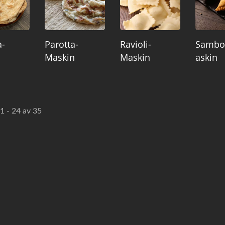
a-
Parotta-
Ravioli-
Sambo
Maskin
Maskin
Askin
 1 - 24 av 35