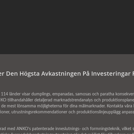
er Den Högsta Avkastningen På Investeringar 
r 114 länder visar dumplings, empanadas, samosas och paratha konsekve
 ANKO tillhandahåller detaljerad marknadstrendanalys och produktionsplan
ifiera de mest lönsamma möjligheterna för dina målmarknader. Kontakta våra
ner, utrustningsrekommendationer och produktionslinjeupplägg anpassad
rad med ANKO's patenterade inneslutnings- och formningsteknik, vilket sä