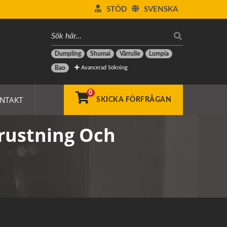
STÖD
SVENSKA
Dumpling
Shumai
Vårrulle
Lumpia
Avancerad Sökning
Bao
0
NTAKT
SKICKA FÖRFRÅGAN
rustning Och