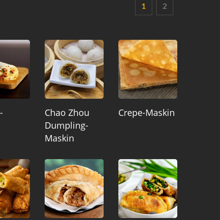
1
2
-
Chao Zhou
Crepe-Maskin
n
Dumpling-
Maskin