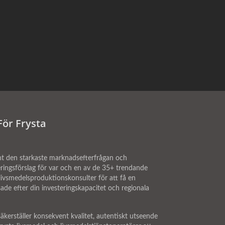
För Frysta
nt den starkaste marknadsefterfrågan och
eringsförslag för var och en av de 35+ trendande
 livsmedelsproduktionskonsulter för att få en
e efter din investeringskapacitet och regionala
kerställer konsekvent kvalitet, autentiskt utseende