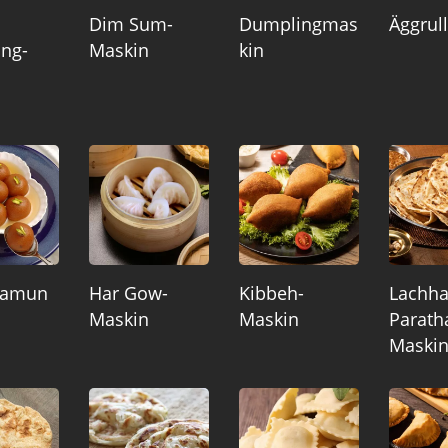
Dim Sum-
Dumplingmas
Äggrul
ng-
Maskin
Kin
Jamun
Har Gow-
Kibbeh-
Lachh
Maskin
Maskin
Parath
Maski