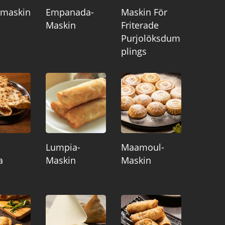
lmaskin
Empanada-
Maskin För
Maskin
Friterade
Purjolöksdum
Plings
a
Lumpia-
Maamoul-
a
Maskin
Maskin
n