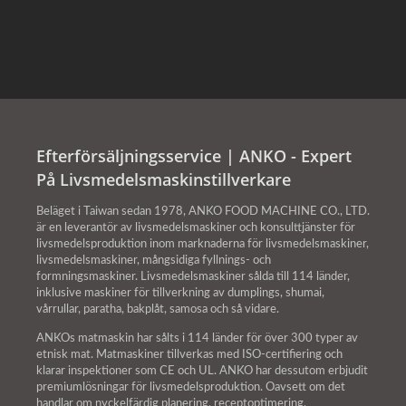
Efterförsäljningsservice | ANKO - Expert
På Livsmedelsmaskinstillverkare
Beläget i Taiwan sedan 1978, ANKO FOOD MACHINE CO., LTD.
är en leverantör av livsmedelsmaskiner och konsulttjänster för
livsmedelsproduktion inom marknaderna för livsmedelsmaskiner,
livsmedelsmaskiner, mångsidiga fyllnings- och
formningsmaskiner. Livsmedelsmaskiner sålda till 114 länder,
inklusive maskiner för tillverkning av dumplings, shumai,
vårrullar, paratha, bakplåt, samosa och så vidare.
ANKOs matmaskin har sålts i 114 länder för över 300 typer av
etnisk mat. Matmaskiner tillverkas med ISO-certifiering och
klarar inspektioner som CE och UL. ANKO har dessutom erbjudit
premiumlösningar för livsmedelsproduktion. Oavsett om det
handlar om nyckelfärdig planering, receptoptimering,