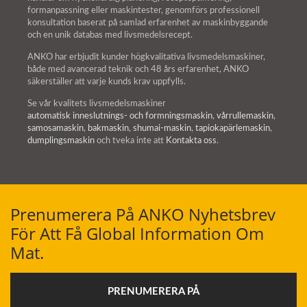
formanpassning eller maskintester, genomförs professionell
konsultation baserat på samlad erfarenhet av maskinbyggande
och en unik databas med livsmedelsrecept.
ANKO har erbjudit kunder högkvalitativa livsmedelsmaskiner,
både med avancerad teknik och 48 års erfarenhet, ANKO
säkerställer att varje kunds krav uppfylls.
Se vår kvalitets livsmedelsmaskiner
automatisk inneslutnings- och formningsmaskin
,
vårrullemaskin
,
samosamaskin
,
bakmaskin
,
shumai-maskin
,
tapiokapärlemaskin
,
dumplingsmaskin
och tveka inte att
Kontakta oss
.
Prenumerera På ANKO Nyhetsbrev
För Att Få Global Information Om
Mat.
PRENUMERERA PÅ