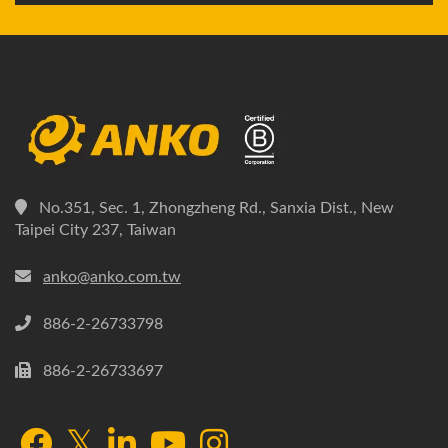
No.351, Sec. 1, Zhongzheng Rd., Sanxia Dist., New
Taipei City 237, Taiwan
anko@anko.com.tw
886-2-26733798
886-2-26733697