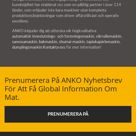
kundnöjdhet har etablerat oss som en pålitlig partner i över 114
länder, som erbjuder inte bara maskiner utan kompletta
produktionslinjelösningar som driver affärstillväxt och operativ
excellens.
ANKO inbjuder dig att utforska vår högkvalitativa
automatisk inneslutnings- och formningsmaskin
,
vårrullemaskin
,
samosamaskin
,
bakmaskin
,
shumai-maskin
,
tapiokapärlemaskin
,
dumplingsmaskin
.
Kontakta oss
för mer information!
Prenumerera På ANKO Nyhetsbrev
För Att Få Global Information Om
Mat.
PRENUMERERA PÅ