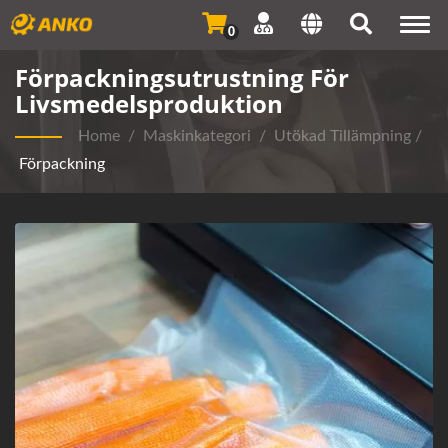
Togg
0
navi
Förpackningsutrustning För
Livsmedelsproduktion
Home
/
Maskinkategori
/
Utökad Tillämpning
/
Förpackning