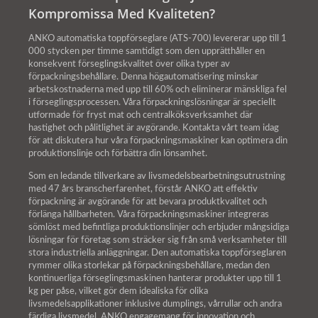
Kompromissa Med Kvaliteten?
ANKO automatiska toppförseglare (ATS-700) levererar upp till 1
000 stycken per timme samtidigt som den upprätthåller en
konsekvent förseglingskvalitet över olika typer av
förpackningsbehållare. Denna högautomatisering minskar
arbetskostnaderna med upp till 60% och eliminerar mänskliga fel
i förseglingsprocessen. Våra förpackningslösningar är speciellt
utformade för fryst mat och centralköksverksamhet där
hastighet och pålitlighet är avgörande. Kontakta vårt team idag
för att diskutera hur våra förpackningsmaskiner kan optimera din
produktionslinje och förbättra din lönsamhet.
Som en ledande tillverkare av livsmedelsbearbetningsutrustning
med 47 års branscherfarenhet, förstår ANKO att effektiv
förpackning är avgörande för att bevara produktkvalitet och
förlänga hållbarheten. Våra förpackningsmaskiner integreras
sömlöst med befintliga produktionslinjer och erbjuder mångsidiga
lösningar för företag som sträcker sig från små verksamheter till
stora industriella anläggningar. Den automatiska toppförseglaren
rymmer olika storlekar på förpackningsbehållare, medan den
kontinuerliga förseglingsmaskinen hanterar produkter upp till 1
kg per påse, vilket gör dem idealiska för olika
livsmedelsapplikationer inklusive dumplings, vårrullar och andra
färdiga livsmedel. ANKO engagemang för innovation och