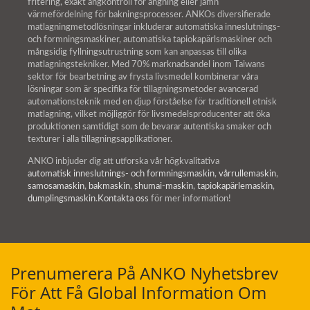
fritering, exakt ångkontroll för ångning eller jämn
värmefördelning för bakningsprocesser. ANKOs diversifierade
matlagningmetodlösningar inkluderar automatiska inneslutnings-
och formningsmaskiner, automatiska tapiokapärlsmaskiner och
mångsidig fyllningsutrustning som kan anpassas till olika
matlagningstekniker. Med 70% marknadsandel inom Taiwans
sektor för bearbetning av frysta livsmedel kombinerar våra
lösningar som är specifika för tillagningsmetoder avancerad
automationsteknik med en djup förståelse för traditionell etnisk
matlagning, vilket möjliggör för livsmedelsproducenter att öka
produktionen samtidigt som de bevarar autentiska smaker och
texturer i alla tillagningsapplikationer.
ANKO inbjuder dig att utforska vår högkvalitativa
automatisk inneslutnings- och formningsmaskin
,
vårrullemaskin
,
samosamaskin
,
bakmaskin
,
shumai-maskin
,
tapiokapärlemaskin
,
dumplingsmaskin
.
Kontakta oss
för mer information!
Prenumerera På ANKO Nyhetsbrev
För Att Få Global Information Om