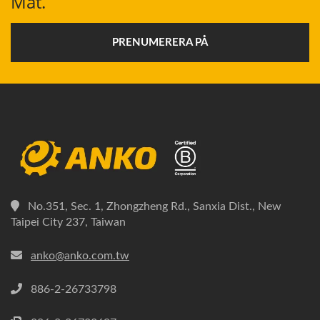
Mat.
PRENUMERERA PÅ
No.351, Sec. 1, Zhongzheng Rd., Sanxia Dist., New
Taipei City 237, Taiwan
anko@anko.com.tw
886-2-26733798