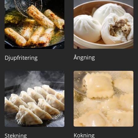
Ångning
Djupfritering
Kokning
Stekning