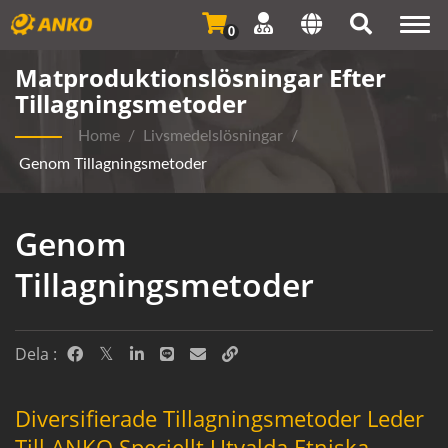
Togg
0
navi
Matproduktionslösningar Efter
Tillagningsmetoder
Home
/
Livsmedelslösningar
/
Genom Tillagningsmetoder
Genom
Tillagningsmetoder
Dela :
Diversifierade Tillagningsmetoder Leder
Till ANKO Speciellt Utvalda Etniska