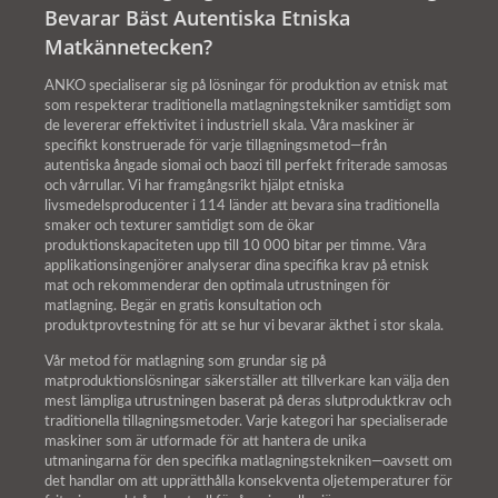
Bevarar Bäst Autentiska Etniska
Matkännetecken?
ANKO specialiserar sig på lösningar för produktion av etnisk mat
som respekterar traditionella matlagningstekniker samtidigt som
de levererar effektivitet i industriell skala. Våra maskiner är
specifikt konstruerade för varje tillagningsmetod—från
autentiska ångade siomai och baozi till perfekt friterade samosas
och vårrullar. Vi har framgångsrikt hjälpt etniska
livsmedelsproducenter i 114 länder att bevara sina traditionella
smaker och texturer samtidigt som de ökar
produktionskapaciteten upp till 10 000 bitar per timme. Våra
applikationsingenjörer analyserar dina specifika krav på etnisk
mat och rekommenderar den optimala utrustningen för
matlagning. Begär en gratis konsultation och
produktprovtestning för att se hur vi bevarar äkthet i stor skala.
Vår metod för matlagning som grundar sig på
matproduktionslösningar säkerställer att tillverkare kan välja den
mest lämpliga utrustningen baserat på deras slutproduktkrav och
traditionella tillagningsmetoder. Varje kategori har specialiserade
maskiner som är utformade för att hantera de unika
utmaningarna för den specifika matlagningstekniken—oavsett om
det handlar om att upprätthålla konsekventa oljetemperaturer för