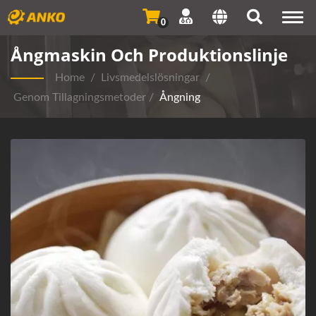
Togg
0
navi
Ångmaskin Och Produktionslinje
Home
/
Livsmedelslösningar
/
Genom Tillagningsmetoder
/
Ångning