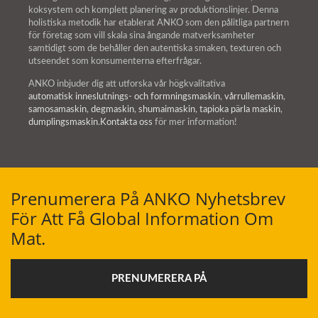
koksystem och komplett planering av produktionslinjer. Denna
holistiska metodik har etablerat ANKO som den pålitliga partnern
för företag som vill skala sina ångande matverksamheter
samtidigt som de behåller den autentiska smaken, texturen och
utseendet som konsumenterna efterfrågar.
ANKO inbjuder dig att utforska vår högkvalitativa
automatisk inneslutnings- och formningsmaskin
,
vårrullemaskin
,
samosamaskin
,
degmaskin
,
shumaimaskin
,
tapioka pärla maskin
,
dumplingsmaskin
.
Kontakta oss
för mer information!
Prenumerera På ANKO Nyhetsbrev
För Att Få Global Information Om
Mat.
PRENUMERERA PÅ