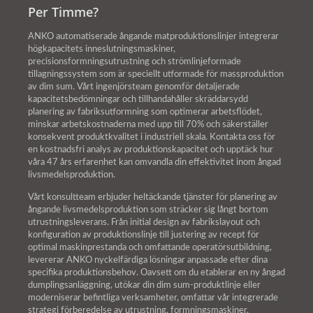
Per Timme?
ANKO automatiserade ångande matproduktionslinjer integrerar
högkapacitets inneslutningsmaskiner,
precisionsformningsutrustning och strömlinjeformade
tillagningssystem som är speciellt utformade för massproduktion
av dim sum. Vårt ingenjörsteam genomför detaljerade
kapacitetsbedömningar och tillhandahåller skräddarsydd
planering av fabriksutformning som optimerar arbetsflödet,
minskar arbetskostnaderna med upp till 70% och säkerställer
konsekvent produktkvalitet i industriell skala. Kontakta oss för
en kostnadsfri analys av produktionskapacitet och upptäck hur
våra 47 års erfarenhet kan omvandla din effektivitet inom ångad
livsmedelsproduktion.
Vårt konsultteam erbjuder heltäckande tjänster för planering av
ångande livsmedelsproduktion som sträcker sig långt bortom
utrustningsleverans. Från initial design av fabrikslayout och
konfiguration av produktionslinje till justering av recept för
optimal maskinprestanda och omfattande operatörsutbildning,
levererar ANKO nyckelfärdiga lösningar anpassade efter dina
specifika produktionsbehov. Oavsett om du etablerar en ny ångad
dumplingsanläggning, utökar din dim sum-produktlinje eller
moderniserar befintliga verksamheter, omfattar vår integrerade
strategi förberedelse av utrustning, formningsmaskiner,