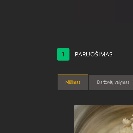
1
PARUOŠIMAS
Mišimas
Daržovių valymas