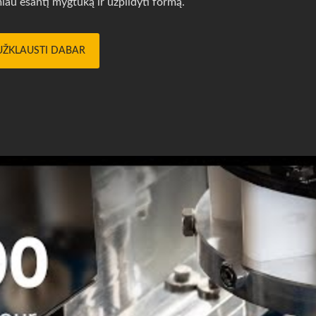
au esantį mygtuką ir užpildyti formą.
UŽKLAUSTI DABAR