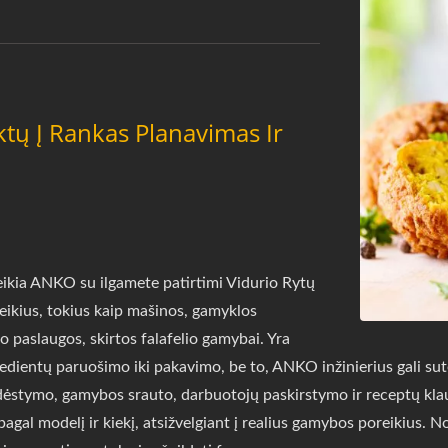
ktų Į Rankas Planavimas Ir
eikia ANKO su ilgamete patirtimi Vidurio Rytų
oreikius, tokius kaip mašinos, gamyklos
 paslaugos, skirtos falafelio gamybai. Yra
edientų paruošimo iki pakavimo, be to, ANKO inžinierius gali sute
ėstymo, gamybos srauto, darbuotojų paskirstymo ir receptų kla
gal modelį ir kiekį, atsižvelgiant į realius gamybos poreikius. No