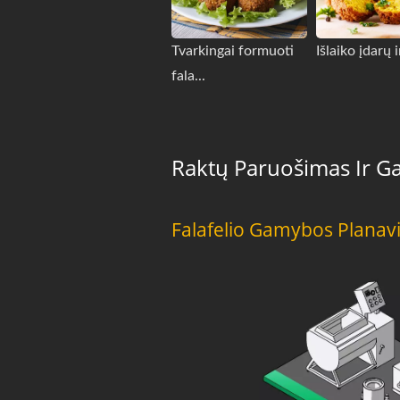
Tvarkingai formuoti
Išlaiko įdarų i
fala...
Raktų Paruošimas Ir 
Falafelio Gamybos Planav