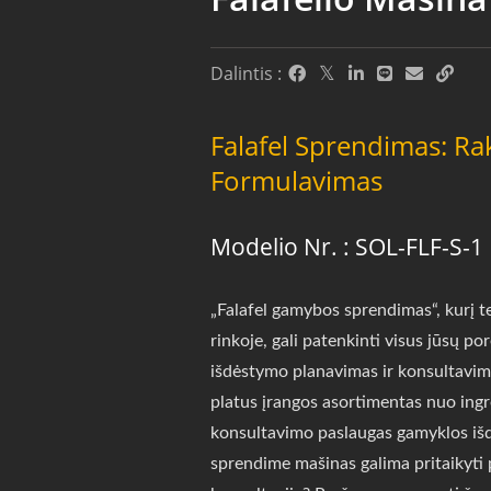
Dalintis :
Falafel Sprendimas: Ra
Formulavimas
Modelio Nr. : SOL-FLF-S-1
„Falafel gamybos sprendimas“, kurį t
rinkoje, gali patenkinti visus jūsų p
išdėstymo planavimas ir konsultavimo
platus įrangos asortimentas nuo ingr
konsultavimo paslaugas gamyklos išd
sprendime mašinas galima pritaikyti pa