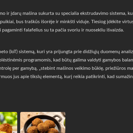
 įdarų mašina sukurta su specialia ekstrudavimo sistema, kuri 
uikiai, bus traškūs išorėje ir minkšti viduje. Tiesiog įdėkite virtu
pagaminti falafelius su ta pačia svoriu ir nuosekliu išvaizda.
to (IoT) sistemą, kuri yra prijungta prie didžiųjų duomenų analiz
plėstinėmis programomis, kad būtų galima valdyti gamybos balans
ontrolę per gamybą, „stebint mašinos veikimo būklę, priežiūros ma
muos jus apie tikslų elementą, kurį reikia patikrinti, kad sumaži