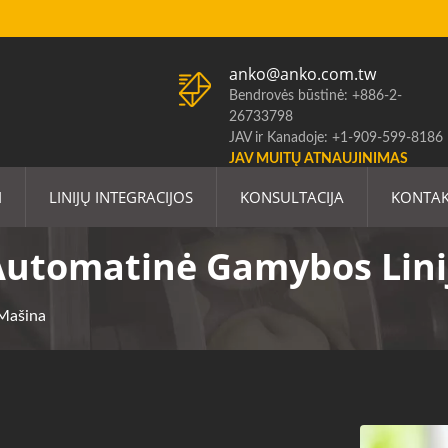
anko@anko.com.tw
Bendrovės būstinė: +886-2-
26733798
JAV ir Kanadoje: +1-909-599-8186
JAV MUITŲ ATNAUJINIMAS
I
LINIJŲ INTEGRACIJOS
KONSULTACIJA
KONTAK
 Automatinė Gamybos Lini
 Mašina