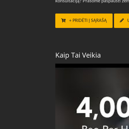
konsultaciją? Prašome paspausti žemi
+ PRIDĖTI Į SĄRAŠĄ
Kaip Tai Veikia