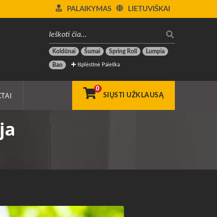
PALAIKYMAS
LIETUVIŠKAI
Koldūnai
Šumai
Spring Roll
Lumpia
Išplėstinė Paieška
Bao
0
TAI
SIŲSTI UŽKLAUSĄ
ja