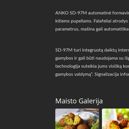
ANKO SD-97M automatinė formavimo ir
kitiems pupeliams. Falafeliai atrodys p
parametrus, mašina gali automatiškai 
SD-97M turi integruotą daiktų interne
gamybos ir gali būti naudojama su iš
technologija suteikia jums visišką k
gamybos valdymą“. Signalizacija infor
Maisto Galerija