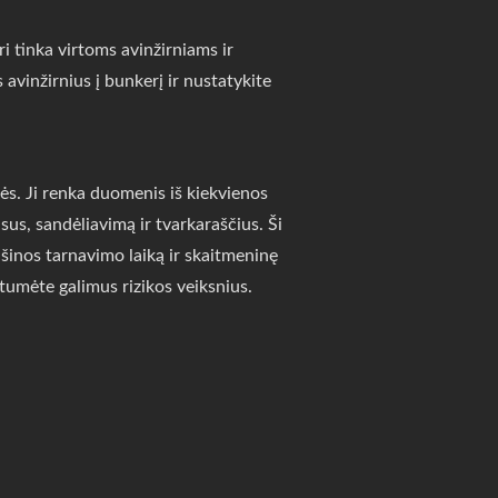
tinka virtoms avinžirniams ir
s avinžirnius į bunkerį ir nustatykite
ės. Ji renka duomenis iš kiekvienos
us, sandėliavimą ir tvarkaraščius. Ši
šinos tarnavimo laiką ir skaitmeninę
ntumėte galimus rizikos veiksnius.