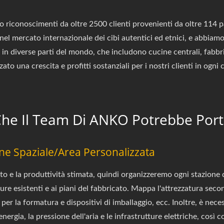
 riconoscimenti da oltre 2500 clienti provenienti da oltre 114 p
nel mercato internazionale dei cibi autentici ed etnici, e abbiamo 
 in diverse parti del mondo, che includono cucine centrali, fabbric
o una crescita e profitti sostanziali per i nostri clienti in ogni 
e Che Il Team Di ANKO Potrebbe Porta
one Spaziale/Area Personalizzata
 e la produttività stimata, quindi organizzeremo ogni stazione di
ature esistenti e ai piani del fabbricato. Mappa l'attrezzatura seco
er la formatura e dispositivi di imballaggio, ecc. Inoltre, è nece
energia, la pressione dell'aria e le infrastrutture elettriche, così