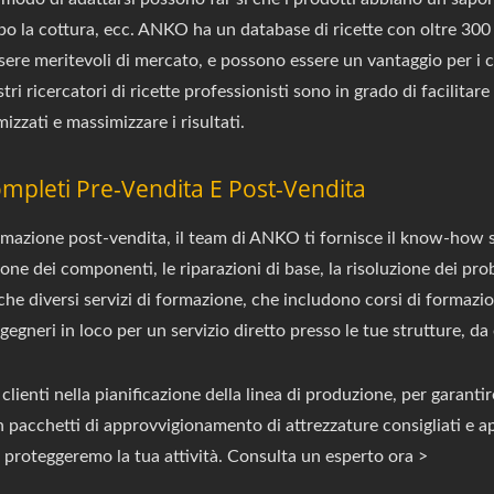
o la cottura, ecc. ANKO ha un database di ricette con oltre 300 d
ssere meritevoli di mercato, e possono essere un vantaggio per i
tri ricercatori di ricette professionisti sono in grado di facilitar
mizzati e massimizzare i risultati.
ompleti Pre-Vendita E Post-Vendita
rmazione post-vendita, il team di ANKO ti fornisce il know-how 
zione dei componenti, le riparazioni di base, la risoluzione dei p
nche diversi servizi di formazione, che includono corsi di formazi
gegneri in loco per un servizio diretto presso le tue strutture, d
 clienti nella pianificazione della linea di produzione, per garanti
 pacchetti di approvvigionamento di attrezzature consigliati e ap
, proteggeremo la tua attività. Consulta un esperto ora >