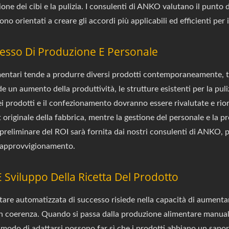
ne dei cibi e la pulizia. I consulenti di ANKO valutano il punto di
ono orientati a creare gli accordi più applicabili ed efficienti per i
cesso Di Produzione E Personale
imentari tende a produrre diversi prodotti contemporaneamente, 
 un aumento della produttività, le strutture esistenti per la puli
ei prodotti e il confezionamento dovranno essere rivalutate e rior
t originale della fabbrica, mentre la gestione del personale e la p
preliminare del ROI sarà fornita dai nostri consulenti di ANKO, p
 e approvvigionamento.
E Sviluppo Della Ricetta Del Prodotto
are automatizzata di successo risiede nella capacità di aumentare
on coerenza. Quando si passa dalla produzione alimentare manual
il modo di adattarsi possono far sì che i prodotti abbiano un sapor