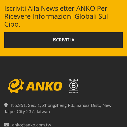
Iscriviti Alla Newsletter ANKO Per
Ricevere Informazioni Globali Sul
Cibo.
ISCRIVITI A
No.351, Sec. 1, Zhongzheng Rd., Sanxia Dist., New
Taipei City 237, Taiwan
anko@anko.com.tw