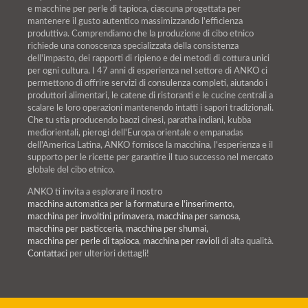
e macchine per perle di tapioca, ciascuna progettata per
mantenere il gusto autentico massimizzando l'efficienza
produttiva. Comprendiamo che la produzione di cibo etnico
richiede una conoscenza specializzata della consistenza
dell'impasto, dei rapporti di ripieno e dei metodi di cottura unici
per ogni cultura. I 47 anni di esperienza nel settore di ANKO ci
permettono di offrire servizi di consulenza completi, aiutando i
produttori alimentari, le catene di ristoranti e le cucine centrali a
scalare le loro operazioni mantenendo intatti i sapori tradizionali.
Che tu stia producendo baozi cinesi, paratha indiani, kubba
mediorientali, pierogi dell'Europa orientale o empanadas
dell'America Latina, ANKO fornisce la macchina, l'esperienza e il
supporto per le ricette per garantire il tuo successo nel mercato
globale del cibo etnico.
ANKO ti invita a esplorare il nostro
macchina automatica per la formatura e l'inserimento
,
macchina per involtini primavera
,
macchina per samosa
,
macchina per pasticceria
,
macchina per shumai
,
macchina per perle di tapioca
,
macchina per ravioli
di alta qualità.
Contattaci
per ulteriori dettagli!