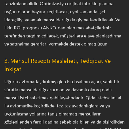
tənzimlənməlidir. Optimizasiya orijinal fabrikin planına
uyğun olaraq həyata keçiriləcək, eyni zamanda işçi
idarəçiliyi və əmək məhsuldarlığı da qiymətləndiriləcək. Və
ilkin ROI proqnozu ANKO-dan olan məsləhətçilərimiz
tərəfindən təqdim ediləcək, müştərilərə əlavə planlaşdırma
və satınalma qərarları verməkdə dəstək olmaq üçün.
3. Məhsul Resepti Məsləhəti, Tədqiqat Və
İnkişaf
Uğurlu avtomatlaşdırılmış qida istehsalının açarı, sabit bir
sürətlə məhsuldarlığı artırmaq və davamlı olaraq dadlı
məhsul istehsal etmək qabiliyyətindədir. Qida istehsalını əl
ilə avtomatikə keçirdikdə, tez-tez avadanlıqlara və ya
uyğunlaşma yollarına tanış olmamaq məhsulların
gözləniləndən fərqli dadına səbəb ola bilər, ya da bişirdikdən