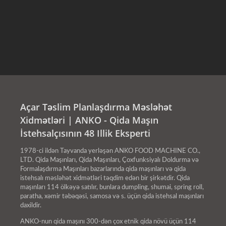
Açar Təslim Planlaşdırma Məsləhət
Xidmətləri | ANKO - Qida Maşın
İstehsalçısının 48 Illik Eksperti
1978-ci ildən Tayvanda yerləşən ANKO FOOD MACHINE CO.,
LTD. Qida Maşınları, Qida Maşınları, Çoxfunksiyalı Doldurma və
Formalaşdırma Maşınları bazarlarında qida maşınları və qida
istehsalı məsləhət xidmətləri təqdim edən bir şirkətdir. Qida
maşınları 114 ölkəyə satılır, bunlara dumpling, shumai, spring roll,
paratha, xəmir təbəqəsi, samosa və s. üçün qida istehsal maşınları
daxildir.
ANKO-nun qida maşını 300-dən çox etnik qida növü üçün 114