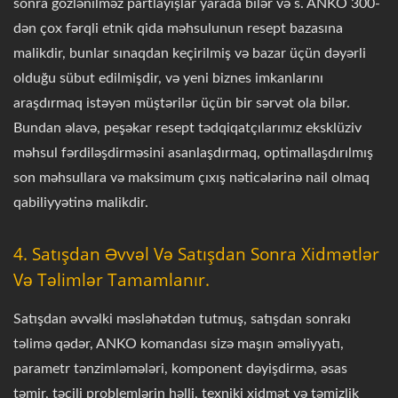
sonra gözlənilməz partlayışlar yarada bilər və s. ANKO 300-
dən çox fərqli etnik qida məhsulunun resept bazasına
malikdir, bunlar sınaqdan keçirilmiş və bazar üçün dəyərli
olduğu sübut edilmişdir, və yeni biznes imkanlarını
araşdırmaq istəyən müştərilər üçün bir sərvət ola bilər.
Bundan əlavə, peşəkar resept tədqiqatçılarımız eksklüziv
məhsul fərdiləşdirməsini asanlaşdırmaq, optimallaşdırılmış
son məhsullara və maksimum çıxış nəticələrinə nail olmaq
qabiliyyətinə malikdir.
4. Satışdan Əvvəl Və Satışdan Sonra Xidmətlər
Və Təlimlər Tamamlanır.
Satışdan əvvəlki məsləhətdən tutmuş, satışdan sonrakı
təlimə qədər, ANKO komandası sizə maşın əməliyyatı,
parametr tənzimləmələri, komponent dəyişdirmə, əsas
təmir, təcili problemlərin həlli, texniki xidmət və təmizlik