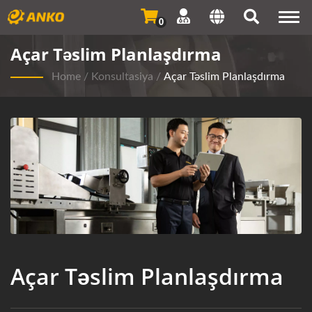
Togg
0
navi
Açar Təslim Planlaşdırma
Home
/
Konsultasiya
/
Açar Təslim Planlaşdırma
Açar Təslim Planlaşdırma