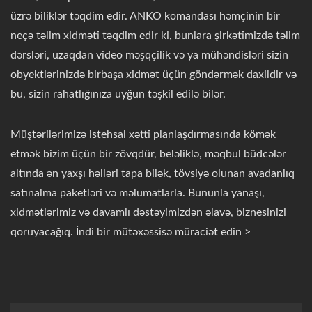
üzrə biliklər təqdim edir. ANKO komandası həmçinin bir
neçə təlim xidməti təqdim edir ki, bunlara şirkətimizdə təlim
dərsləri, uzaqdan video məşqçilik və ya mühəndisləri sizin
obyektlərinizdə birbaşa xidmət üçün göndərmək daxildir və
bu, sizin rahatlığınıza uyğun təşkil edilə bilər.
Müştərilərimizə istehsal xətti planlaşdırmasında kömək
etmək bizim üçün bir zövqdür, beləliklə, məqbul büdcələr
altında ən yaxşı həlləri tapa bilək, tövsiyə olunan avadanlıq
satınalma paketləri və məlumatlarla. Bununla yanaşı,
xidmətlərimiz və davamlı dəstəyimizdən əlavə, biznesinizi
qoruyacağıq. İndi bir mütəxəssisə müraciət edin >