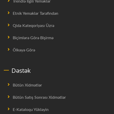
Trendlə İlgili Yeməklər
Etnik Yeməklər Tərəfindən
Qida Kateqoriyası Üzrə
Biçimlərə Görə Bişirmə
Ölkəyə Görə
Dəstək
Bütün Xidmətlər
Bütün Satış Sonrası Xidmətlər
E-Kataloqu Yükləyin