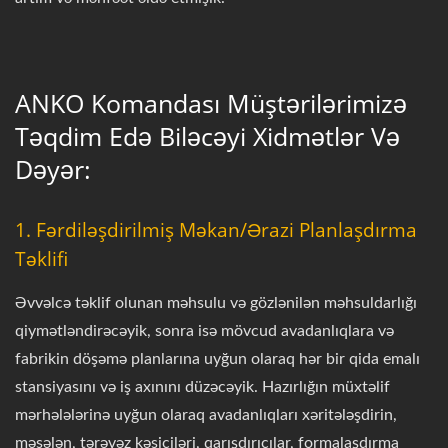
ANKO Komandası Müştərilərimizə
Təqdim Edə Biləcəyi Xidmətlər Və
Dəyər:
1. Fərdiləşdirilmiş Məkan/Ərazi Planlaşdırma
Təklifi
Əvvəlcə təklif olunan məhsulu və gözlənilən məhsuldarlığı
qiymətləndirəcəyik, sonra isə mövcud avadanlıqlara və
fabrikin döşəmə planlarına uyğun olaraq hər bir qida emalı
stansiyasını və iş axınını düzəcəyik. Hazırlığın müxtəlif
mərhələlərinə uyğun olaraq avadanlıqları xəritələşdirin,
məsələn, tərəvəz kəsiciləri, qarışdırıcılar, formalaşdırma