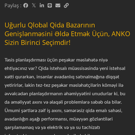
Paylaş :
Uğurlu Qlobal Qida Bazarının
Genişlənməsini Əldə Etmək Üçün, ANKO
Sizin Birinci Seçimdir!
Təsis planlaşdırması üçün peşəkar məsləhətə niyə
ehtiyacınız var? Qida istehsalı müəssisəsində yeni istehsal
xətti qurarkən, insanlar avadanlıq satınalmağına diqqət
yetirirlər, lakin tez-tez peşəkar məsləhətçilərin köməyi ilə
əvvəlcədən planlaşdırmanın əhəmiyyətini unudurlar ki, bu
da əməliyyat axını və əlaqəli problemlərə səbəb ola bilər.
Ümumi şərtlərə zəif iş axını, səmərəsiz qida emalı sahəsi,
avadanlığın aşağı performansı, müəyyən gözləntiləri
qarşılamamaq və ya elektrik və ya su təchizatı