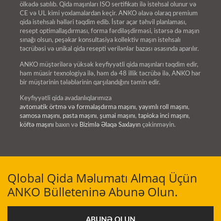
ölkədə satılıb. Qida maşınları ISO sertifikatı ilə istehsal olunur və
CE və UL kimi yoxlamalardan keçir. ANKO əlavə olaraq premium
qida istehsalı həlləri təqdim edib. İstər açar təhvil planlaması,
resept optimallaşdırması, forma fərdiləşdirməsi, istərsə də maşın
sınağı olsun, peşəkar konsultasiya kollektiv maşın istehsalı
təcrübəsi və unikal qida resepti verilənlər bazası əsasında aparılır.
ANKO müştərilərə yüksək keyfiyyətli qida maşınları təqdim edir,
həm müasir texnologiya ilə, həm də 48 illik təcrübə ilə, ANKO hər
bir müştərinin tələblərinin qarşılandığını təmin edir.
Keyfiyyətli qida avadanlıqlarımıza
avtomatik örtmə və formalaşdırma maşını
,
yayımlı roll maşını
,
samosa maşını
,
pasta maşını
,
şumai maşını
,
tapioka inci maşını
,
köftə maşını
baxın və
Bizimlə Əlaqə Saxlayın
çəkinməyin.
Qlobal Qida Məlumatı Almaq Üçün
ANKO Bülleteninə Abunə Olun.
ABUNƏ OLUN