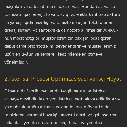
maşınları və qablaşdırma cihazları və s. Bundan əlavə, su
təchizatı, qaz, enerji, hava təzyiqi və elektrik infrastrukturu
ilə yanaşı, qida hazırlığı və təmizləmə üçün tələb olunan
drenaj sistemi və santexnika da nəzərə alınmalıdır. ANKO-
nun məsləhətçiləri müştərilərimizin baxışını əsas qərar
qəbul etmə prioriteti kimi dəyərləndirir və müştərilərimiz
üçün ən uyğun və səmərəli tənzimləmələri etməyə
yönəlmişdir.
2. İstehsal Prosesi Optimizasiyası Və İşçi Heyəti
Əksər qida fabriki eyni anda fərqli məhsullar istehsal
etməyə meyllidir, lakin yeni istehsal xətti əlavə edildikdə və
ya məhsuldarlığın artması gözlənildikdə, mövcud qida
təmizləmə, xammal hazırlığı, məhsul emalı və qablaşdırma
imkanları yenidən nəzərdən keçirilməli və yenidən