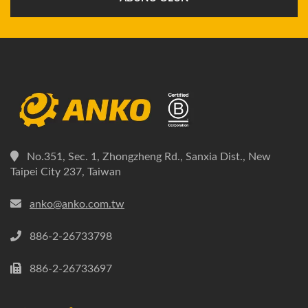
No.351, Sec. 1, Zhongzheng Rd., Sanxia Dist., New
Taipei City 237, Taiwan
anko@anko.com.tw
886-2-26733798
886-2-26733697