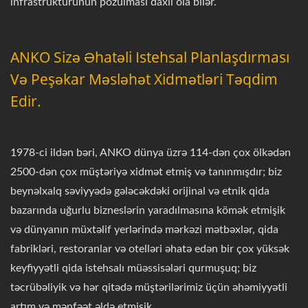
infrastrukturunun pozulması daxil ola bilər.
ANKO Sizə Əhatəli Istehsal Planlaşdırması
Və Peşəkar Məsləhət Xidmətləri Təqdim
Edir.
1978-ci ildən bəri, ANKO dünya üzrə 114-dən çox ölkədən
2500-dən çox müştəriyə xidmət etmiş və tanınmışdır; biz
beynəlxalq səviyyədə gələcəkdəki orijinal və etnik qida
bazarında uğurlu bizneslərin yaradılmasına kömək etmişik
və dünyanın müxtəlif yerlərində mərkəzi mətbəxlər, qida
fabrikləri, restoranlar və otelləri əhatə edən bir çox yüksək
keyfiyyətli qida istehsalı müəssisələri qurmuşuq; biz
təcrübəliyik və hər qitədə müştərilərimiz üçün əhəmiyyətli
artım və mənfəət əldə etmişik.