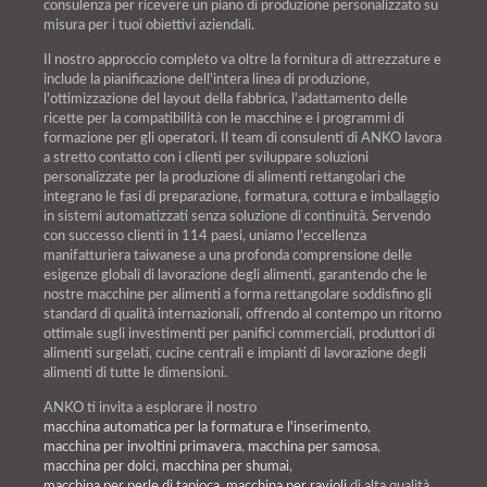
consulenza per ricevere un piano di produzione personalizzato su
misura per i tuoi obiettivi aziendali.
Il nostro approccio completo va oltre la fornitura di attrezzature e
include la pianificazione dell'intera linea di produzione,
l'ottimizzazione del layout della fabbrica, l'adattamento delle
ricette per la compatibilità con le macchine e i programmi di
formazione per gli operatori. Il team di consulenti di ANKO lavora
a stretto contatto con i clienti per sviluppare soluzioni
personalizzate per la produzione di alimenti rettangolari che
integrano le fasi di preparazione, formatura, cottura e imballaggio
in sistemi automatizzati senza soluzione di continuità. Servendo
con successo clienti in 114 paesi, uniamo l'eccellenza
manifatturiera taiwanese a una profonda comprensione delle
esigenze globali di lavorazione degli alimenti, garantendo che le
nostre macchine per alimenti a forma rettangolare soddisfino gli
standard di qualità internazionali, offrendo al contempo un ritorno
ottimale sugli investimenti per panifici commerciali, produttori di
alimenti surgelati, cucine centrali e impianti di lavorazione degli
alimenti di tutte le dimensioni.
ANKO ti invita a esplorare il nostro
macchina automatica per la formatura e l'inserimento
,
macchina per involtini primavera
,
macchina per samosa
,
macchina per dolci
,
macchina per shumai
,
macchina per perle di tapioca
,
macchina per ravioli
di alta qualità.