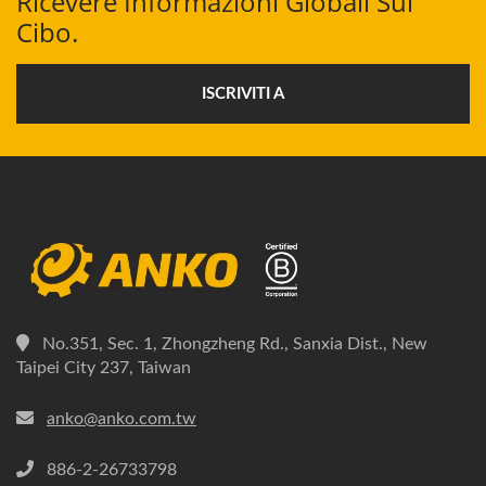
Ricevere Informazioni Globali Sul
Cibo.
ISCRIVITI A
No.351, Sec. 1, Zhongzheng Rd., Sanxia Dist., New
Taipei City 237, Taiwan
anko@anko.com.tw
886-2-26733798