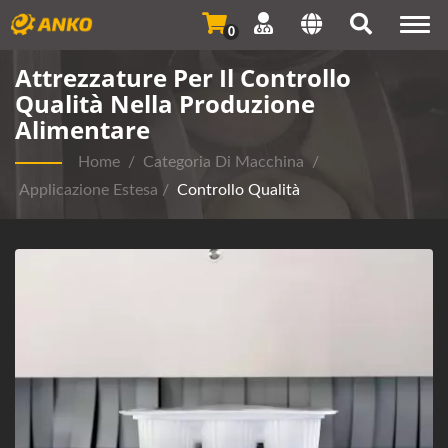
Togg
0
navi
Attrezzature Per Il Controllo
Qualità Nella Produzione
Alimentare
Home
/
Categoria Di Macchina
/
Applicazione Estesa
/
Controllo Qualità