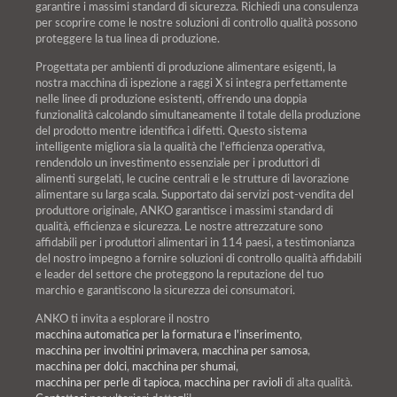
garantire i massimi standard di sicurezza. Richiedi una consulenza
per scoprire come le nostre soluzioni di controllo qualità possono
proteggere la tua linea di produzione.
Progettata per ambienti di produzione alimentare esigenti, la
nostra macchina di ispezione a raggi X si integra perfettamente
nelle linee di produzione esistenti, offrendo una doppia
funzionalità calcolando simultaneamente il totale della produzione
del prodotto mentre identifica i difetti. Questo sistema
intelligente migliora sia la qualità che l'efficienza operativa,
rendendolo un investimento essenziale per i produttori di
alimenti surgelati, le cucine centrali e le strutture di lavorazione
alimentare su larga scala. Supportato dai servizi post-vendita del
produttore originale, ANKO garantisce i massimi standard di
qualità, efficienza e sicurezza. Le nostre attrezzature sono
affidabili per i produttori alimentari in 114 paesi, a testimonianza
del nostro impegno a fornire soluzioni di controllo qualità affidabili
e leader del settore che proteggono la reputazione del tuo
marchio e garantiscono la sicurezza dei consumatori.
ANKO ti invita a esplorare il nostro
macchina automatica per la formatura e l'inserimento
,
macchina per involtini primavera
,
macchina per samosa
,
macchina per dolci
,
macchina per shumai
,
macchina per perle di tapioca
,
macchina per ravioli
di alta qualità.