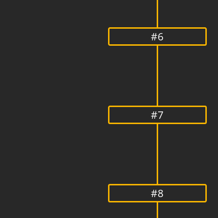
#6
#7
#8