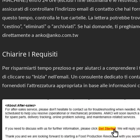
MACHINE!) entro 24 ore (esclusi i fine settimana e le festività)
assicurati di controllare l'indirizzo email di contatto che hai for
questo tempo, controlla le tue cartelle. La lettera potrebbe trova
“cestino”, “eliminati” o “archiviati”. Se hai domande, ti preghiam
direttamente a anko@anko.com.tw
Chiarire I Requisiti
Per risparmiarti tempo prezioso e per aiutarci a comprendere i t
di cliccare su "Inizia" nell'email. Un consulente dedicato ti conta
fornendoti l'attrezzatura appropriata in base alle informazioni c