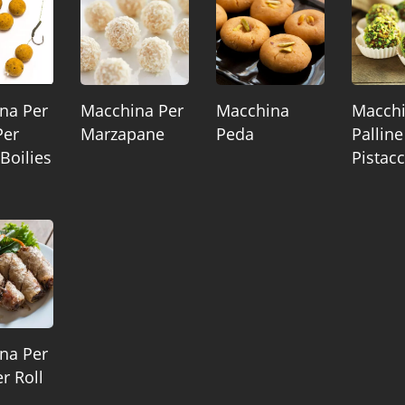
na Per
Macchina Per
Macchina
Macchi
Per
Marzapane
Peda
Palline
 Boilies
Pistac
na Per
 Roll