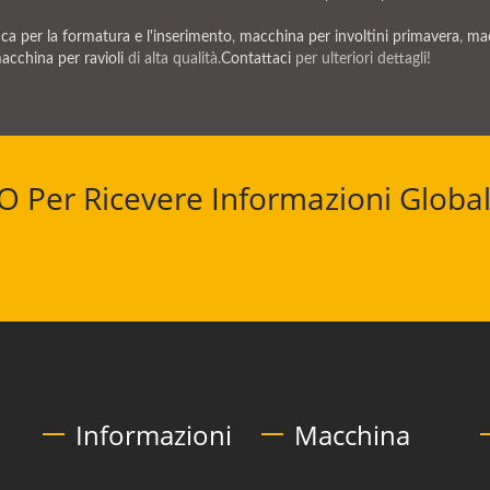
a per la formatura e l'inserimento
,
macchina per involtini primavera
,
mac
acchina per ravioli
di alta qualità.
Contattaci
per ulteriori dettagli!
KO Per Ricevere Informazioni Global
Informazioni
Macchina