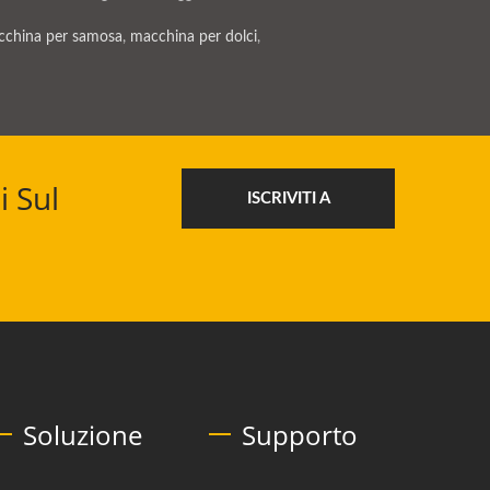
china per samosa
,
macchina per dolci
,
i Sul
ISCRIVITI A
Soluzione
Supporto