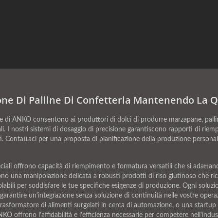
e Di Palline Di Confetteria Mantenendo La Qu
di ANKO consentono ai produttori di dolci di produrre marzapane, palline
ali. I nostri sistemi di dosaggio di precisione garantiscono rapporti di rie
ti. Contattaci per una proposta di pianificazione della produzione personali
ciali offrono capacità di riempimento e formatura versatili che si adattano 
dono una manipolazione delicata a robusti prodotti di riso glutinoso che ri
ili per soddisfare le tue specifiche esigenze di produzione. Ogni soluzio
garantire un'integrazione senza soluzione di continuità nelle vostre operaz
trasformatore di alimenti surgelati in cerca di automazione, o una startup c
O offrono l'affidabilità e l'efficienza necessarie per competere nell'indust