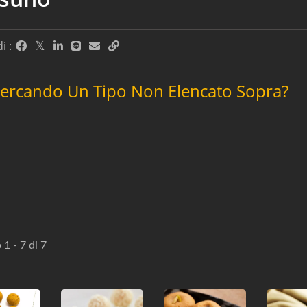
i :
Cercando Un Tipo Non Elencato Sopra?
 1 - 7 di 7