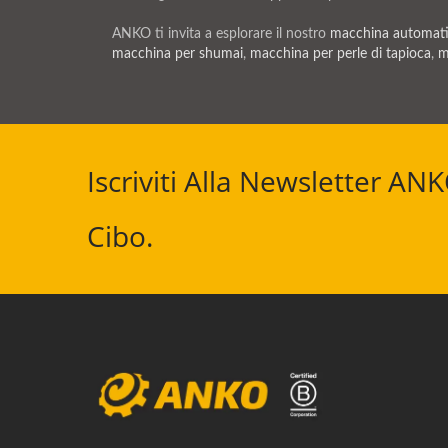
ANKO ti invita a esplorare il nostro
macchina automatic
macchina per shumai
,
macchina per perle di tapioca
,
m
Iscriviti Alla Newsletter AN
Cibo.