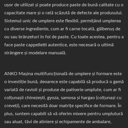
ușor de utilizat și poate produce paste de bună calitate cu o
capacitate mare și o rată scăzută de defecte ale produsului.
Sistemul unic de umplere este flexibil, permițând umplerea
cu diverse ingrediente, cum ar fi carne tocată, gălbenuș de
ou sau brânzeturi în foi de paste. Cu toate acestea, pentru a
face paste cappelletti autentice, este necesară o ultimă
strângere și modelare manuală.
ANKO Mașina multifuncțională de umplere și formare este
o investiție bună, deoarece este capabilă să producă o gamă
variată de ravioli și produse de patiserie umplute, cum ar fi
colțunașii chinezești, gyoza, samosa și hargao (colțunași cu
creveți), care necesită doar matrițe specifice de formare. În
plus, suntem capabili să vă oferim mixere pentru umplutură
sau aluat, tăvi de aliniere și echipamente de ambalare,