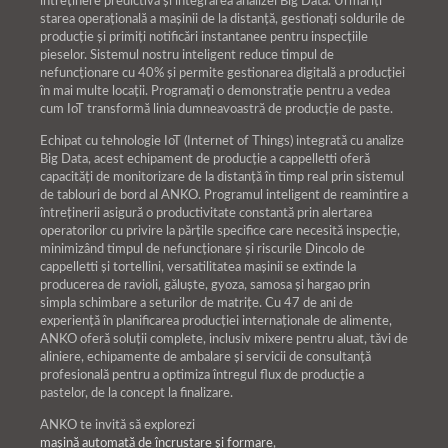
întreținere predictivă și integrarea analizei Big Data. Urmăriți
starea operațională a mașinii de la distanță, gestionați soldurile de
producție și primiți notificări instantanee pentru inspecțiile
pieselor. Sistemul nostru inteligent reduce timpul de
nefuncționare cu 40% și permite gestionarea digitală a producției
în mai multe locații. Programați o demonstrație pentru a vedea
cum IoT transformă linia dumneavoastră de producție de paste.
Echipat cu tehnologie IoT (Internet of Things) integrată cu analize
Big Data, acest echipament de producție a cappelletti oferă
capacități de monitorizare de la distanță în timp real prin sistemul
de tablouri de bord al ANKO. Programul inteligent de reamintire a
întreținerii asigură o productivitate constantă prin alertarea
operatorilor cu privire la părțile specifice care necesită inspecție,
minimizând timpul de nefuncționare și riscurile Dincolo de
cappelletti și tortellini, versatilitatea mașinii se extinde la
producerea de ravioli, găluște, gyoza, samosa și hargao prin
simpla schimbare a seturilor de matrițe. Cu 47 de ani de
experiență în planificarea producției internaționale de alimente,
ANKO oferă soluții complete, inclusiv mixere pentru aluat, tăvi de
aliniere, echipamente de ambalare și servicii de consultanță
profesională pentru a optimiza întregul flux de producție a
pastelor, de la concept la finalizare.
ANKO te invită să explorezi
mașină automată de încrustare și formare
,