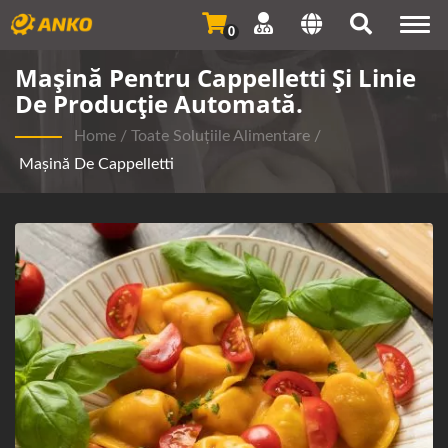
Togg
0
navi
Mașină Pentru Cappelletti Și Linie
De Producție Automată.
Home
/
Toate Soluțiile Alimentare
/
Mașină De Cappelletti