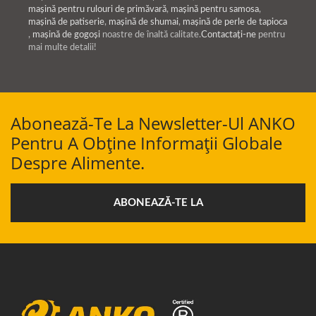
mașină pentru rulouri de primăvară
,
mașină pentru samosa
,
mașină de patiserie
,
mașină de shumai
,
mașină de perle de tapioca
,
mașină de gogoși
noastre de înaltă calitate.
Contactați-ne
pentru
mai multe detalii!
Abonează-Te La Newsletter-Ul ANKO
Pentru A Obține Informații Globale
Despre Alimente.
ABONEAZĂ-TE LA