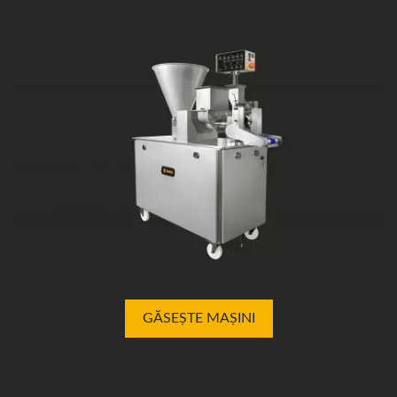
GĂSEȘTE MAȘINI