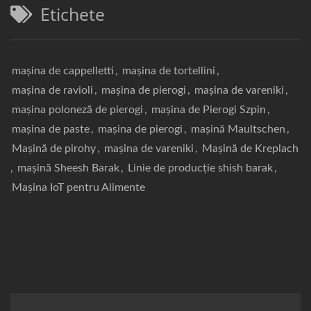
Etichete
mașina de cappelletti
,
mașina de tortellini
,
mașina de ravioli
,
mașina de pierogi
,
mașina de vareniki
,
mașina poloneză de pierogi
,
mașina de Pierogi Szpin
,
mașina de paste
,
mașina de pierogi
,
mașină Maultschen
,
Mașină de pirohy
,
mașina de vareniki
,
Mașină de Kreplach
,
mașină Sheesh Barak
,
Linie de producție shish barak
,
Mașina IoT pentru Alimente