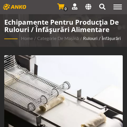
Togg
0
navi
Echipamente Pentru Producția De
Rulouri / Înfășurări Alimentare
Home
/
Categorie De Mașină
/
Rulouri / Înfășurări