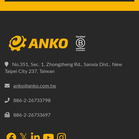
No.351, Sec. 1, Zhongzheng Rd., Sanxia Dist., New
Taipei City 237, Taiwan
anko@anko.com.tw
886-2-26733798
886-2-26733697