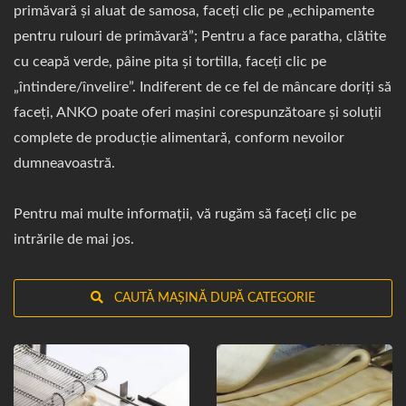
primăvară și aluat de samosa, faceți clic pe „echipamente
pentru rulouri de primăvară”; Pentru a face paratha, clătite
cu ceapă verde, pâine pita și tortilla, faceți clic pe
„întindere/învelire”. Indiferent de ce fel de mâncare doriți să
faceți, ANKO poate oferi mașini corespunzătoare și soluții
complete de producție alimentară, conform nevoilor
dumneavoastră.
Pentru mai multe informații, vă rugăm să faceți clic pe
intrările de mai jos.
CAUTĂ MAȘINĂ DUPĂ CATEGORIE