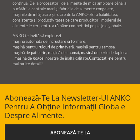
continuă. De la procesatorii de alimente de mică amploare până la
bucătăriile centrale mari și fabricile de alimente congelate,
mașinile de înfășurare și rulare de la ANKO oferă fiabilitatea,
consistența și productivitatea pe care producătorii moderni de
alimente le cer pentru a rămâne competitivi pe piețele globale.
ANKO te invită să explorezi
mașină automată de încrustare și formare
,
mașină pentru rulouri de primăvară
,
mașină pentru samosa
,
mașină de patiserie
,
mașină de shumai
,
mașină de perle de tapioca
,
mașină de gogoși
noastre de înaltă calitate.
Contactați-ne
pentru
mai multe detalii!
Abonează-Te La Newsletter-Ul ANKO
Pentru A Obține Informații Globale
Despre Alimente.
ABONEAZĂ-TE LA