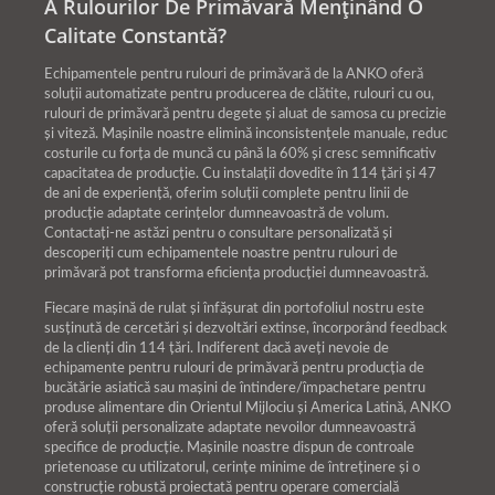
A Rulourilor De Primăvară Menținând O
Calitate Constantă?
Echipamentele pentru rulouri de primăvară de la ANKO oferă
soluții automatizate pentru producerea de clătite, rulouri cu ou,
rulouri de primăvară pentru degete și aluat de samosa cu precizie
și viteză. Mașinile noastre elimină inconsistențele manuale, reduc
costurile cu forța de muncă cu până la 60% și cresc semnificativ
capacitatea de producție. Cu instalații dovedite în 114 țări și 47
de ani de experiență, oferim soluții complete pentru linii de
producție adaptate cerințelor dumneavoastră de volum.
Contactați-ne astăzi pentru o consultare personalizată și
descoperiți cum echipamentele noastre pentru rulouri de
primăvară pot transforma eficiența producției dumneavoastră.
Fiecare mașină de rulat și înfășurat din portofoliul nostru este
susținută de cercetări și dezvoltări extinse, încorporând feedback
de la clienți din 114 țări. Indiferent dacă aveți nevoie de
echipamente pentru rulouri de primăvară pentru producția de
bucătărie asiatică sau mașini de întindere/împachetare pentru
produse alimentare din Orientul Mijlociu și America Latină, ANKO
oferă soluții personalizate adaptate nevoilor dumneavoastră
specifice de producție. Mașinile noastre dispun de controale
prietenoase cu utilizatorul, cerințe minime de întreținere și o
construcție robustă proiectată pentru operare comercială