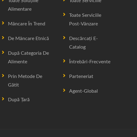
Toate Soluțiile
Toate Serviciile
Alimentare
Toate Serviciile
Mâncare În Trend
Post-Vânzare
De Mâncare Etnică
Descărcați E-
Catalog
După Categoria De
Alimente
Întrebări-Frecvente
Prin Metode De
Parteneriat
Gătit
Agent-Global
După Țară