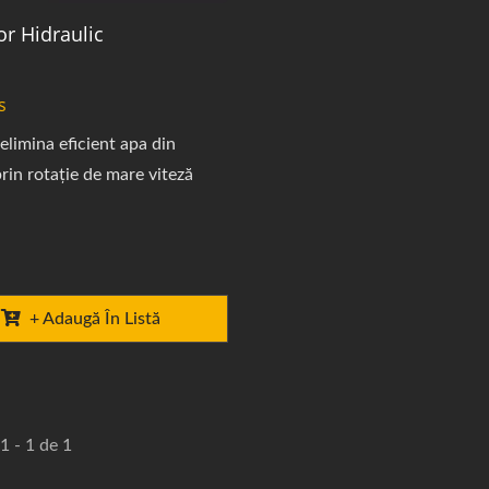
or Hidraulic
s
elimina eficient apa din
rin rotație de mare viteză
+ Adaugă În Listă
1 - 1 de 1