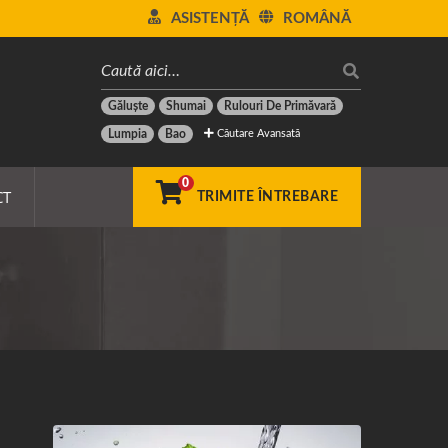
ASISTENȚĂ
ROMÂNĂ
Găluște
Shumai
Rulouri De Primăvară
Căutare Avansată
Lumpia
Bao
0
CT
TRIMITE ÎNTREBARE