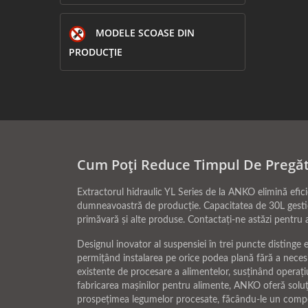
MODELE SCOASE DIN
PRODUCȚIE
Cum Poți Reduce Timpul De Pregăt
Extractorul hidraulic YL Series de la ANKO elimină efic
dumneavoastră de producție. Capacitatea de 30L gestione
primăvară și alte produse. Contactați-ne astăzi pentr
Designul inovator al suspensiei în trei puncte distinge 
permițând instalarea pe orice podea plană fără a necesit
existente de procesare a alimentelor, susținând operațiu
fabricarea mașinilor pentru alimente, ANKO oferă soluții
prospețimea legumelor procesate, făcându-le un compone