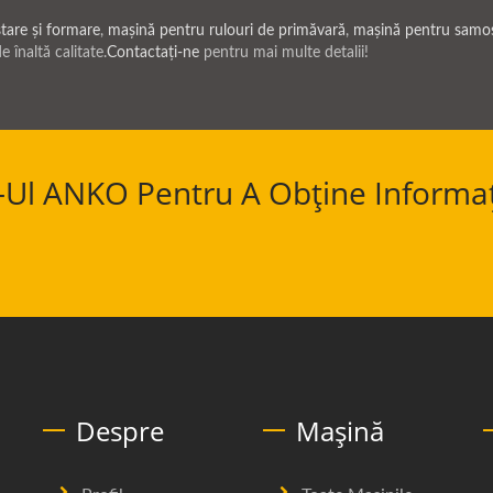
tare și formare
,
mașină pentru rulouri de primăvară
,
mașină pentru samo
 înaltă calitate.
Contactați-ne
pentru mai multe detalii!
Ul ANKO Pentru A Obține Informaț
Despre
Mașină