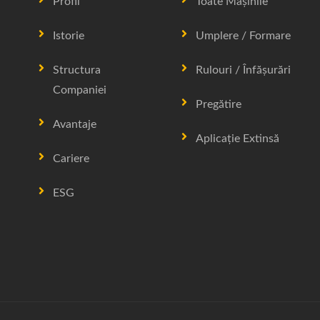
Profil
Toate Mașinile
Istorie
Umplere / Formare
Structura
Rulouri / Înfășurări
Companiei
Pregătire
Avantaje
Aplicație Extinsă
Cariere
ESG