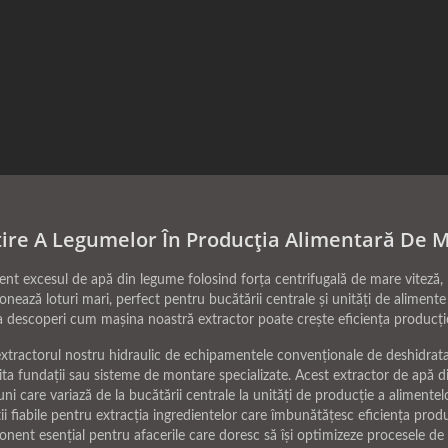
ire A Legumelor În Producția Alimentară De 
ient excesul de apă din legume folosind forța centrifugală de mare viteză,
ază loturi mari, perfect pentru bucătării centrale și unități de alimente
u a descoperi cum mașina noastră extractor poate crește eficiența produc
extractorul nostru hidraulic de echipamentele convenționale de deshidratare
a fundații sau sisteme de montare specializate. Acest extractor de apă din 
ni care variază de la bucătării centrale la unități de producție a alimente
 fiabile pentru extracția ingredientelor care îmbunătățesc eficiența produc
nt esențial pentru afacerile care doresc să își optimizeze procesele de 