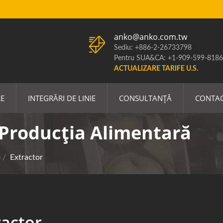
anko@anko.com.tw
Sediu: +886-2-26733798
Pentru SUA&CA: +1-909-599-8186
ACTUALIZARE TARIFE U.S.
RE
INTEGRĂRI DE LINIE
CONSULTANȚĂ
CONTA
Producția Alimentară
e
/
Extractor
ractor