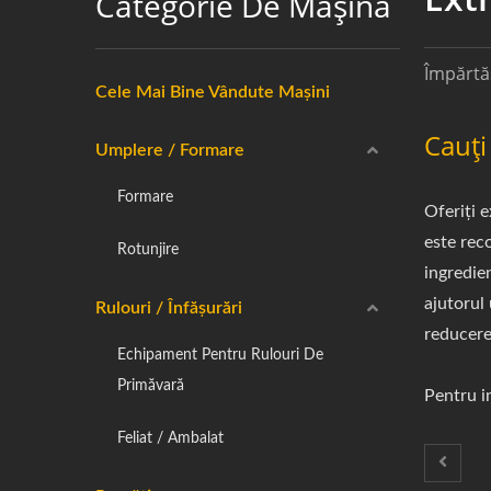
Categorie De Mașină
Împărtă
Cele Mai Bine Vândute Mașini
Cauți
Umplere / Formare
Formare
Oferiți 
este rec
Rotunjire
ingredien
ajutorul 
Rulouri / Înfășurări
reducerea
Echipament Pentru Rulouri De
Primăvară
Pentru in
Feliat / Ambalat