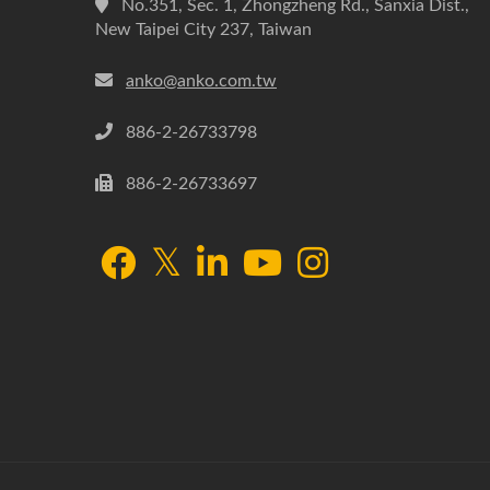
No.351, Sec. 1, Zhongzheng Rd., Sanxia Dist.,
New Taipei City 237, Taiwan
anko@anko.com.tw
886-2-26733798
886-2-26733697