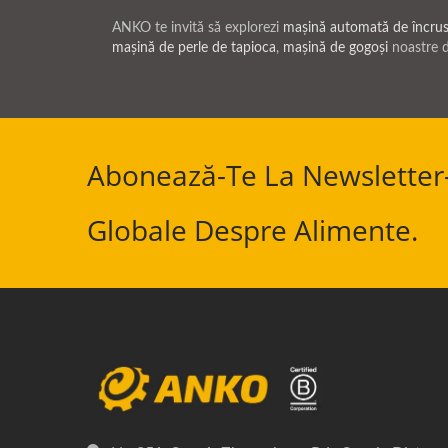
ANKO te invită să explorezi
mașină automată de încrus
mașină de perle de tapioca
,
mașină de gogoși
noastre de
Abonează-Te La Newsletter-
Globale Despre Alimente.