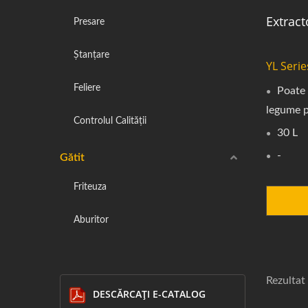
Extract
Presare
Ștanțare
YL Serie
Feliere
Poate 
legume p
Controlul Calității
30 L
-
Gătit
Friteuza
Aburitor
Rezultat 
DESCĂRCAȚI E-CATALOG