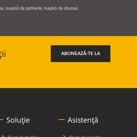
sa
,
mașină de patiserie
,
mașină de shumai
,
ii
ABONEAZĂ-TE LA
Soluție
Asistență