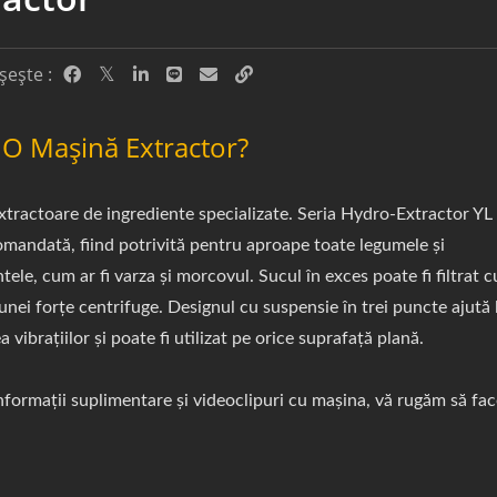
șește :
 O Mașină Extractor?
extractoare de ingrediente specializate. Seria Hydro-Extractor YL
omandată, fiind potrivită pentru aproape toate legumele și
tele, cum ar fi varza și morcovul. Sucul în exces poate fi filtrat c
unei forțe centrifuge. Designul cu suspensie în trei puncte ajută 
 vibrațiilor și poate fi utilizat pe orice suprafață plană.
formații suplimentare și videoclipuri cu mașina, vă rugăm să faceț