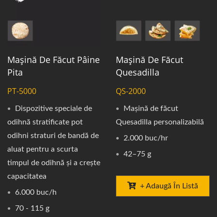
Mașină De Făcut Pâine
Mașină De Făcut
Pita
Quesadilla
PT-5000
QS-2000
Dispozitive speciale de
Mașină de făcut
odihnă stratificate pot
Quesadilla personalizabilă
odihni straturi de bandă de
2.000 buc/hr
aluat pentru a scurta
42–75 g
timpul de odihnă și a crește
capacitatea
+ Adaugă În Listă
6.000 buc/h
70 - 115 g