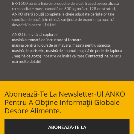
BR-1500 până la linia de producție de aluat fraged personalizată
cu capacitate mare, capabilă de 600 kg/oră cu 128 de straturi,
ANKO oferă soluții complete la cheie adaptate cerințelor tale
specifice de bucătărie etnică, susținute de experiența noastră
dovedită în peste 114 țări.
ANKO te invită să explorezi
mașină automată de încrustare și formare
,
mașină pentru rulouri de primăvară
,
mașină pentru samosa
,
mașină de patiserie
,
mașină de shumai
,
mașină de perle de tapioca
,
mașină de gogoși
noastre de înaltă calitate.
Contactați-ne
pentru
mai multe detalii!
Abonează-Te La Newsletter-Ul ANKO
Pentru A Obține Informații Globale
Despre Alimente.
ABONEAZĂ-TE LA