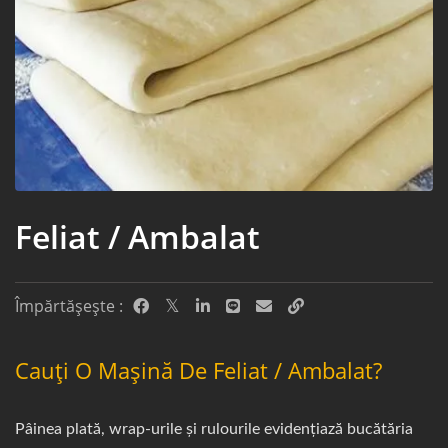
Feliat / Ambalat
Împărtășește :
Cauți O Mașină De Feliat / Ambalat?
Pâinea plată, wrap-urile și rulourile evidențiază bucătăria