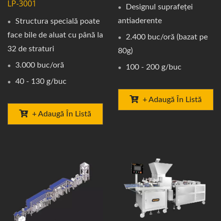
LP-3001
Designul suprafeței
antiaderente
Structura specială poate
face bile de aluat cu până la
2.400 buc/oră (bazat pe
32 de straturi
80g)
3.000 buc/oră
100 - 200 g/buc
40 - 130 g/buc
+ Adaugă În Listă
+ Adaugă În Listă