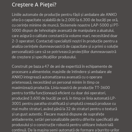
Creștere A Pieței?
Liniile automate de producție pentru fâșii și ambalare ale ANKO
oferă o capacitate scalabilă de la 2.000 la 6.300 de bucăți pe oră,
cu cerințe minime de muncă. Sistemele noastre LAP-5000 și PT-
5000 dispun de tehnologie avansată de manipulare a aluatului,
care asigură o calitate constantă la volume mari, necesitând doar
2-3 operatori. Contactați specialiștii noștri în producție pentru a
analiza cerințele dumneavoastră de capacitate și a primi o soluție
personalizată care să se potrivească proiecțiilor dumneavoastră
de creștere și specificațiilor produsului.
Construit pe baza a 47 de ani de expertiză în echipamente de
procesare a alimentelor, mașinile de întindere și ambalare ale
ANKO integrează automatizarea avansată cu o operare
prietenoasă, necesitând un personal minim în timp ce
maximizează producția. Linia noastră de producție TT-3600
pentru tortilla funcționează eficient cu doar doi operatori,
producând 3.600 de bucăți pe oră, în timp ce linia automată LP-
3001 pentru paratha stratificată și umplută creează produse cu
mai multe straturi, având până la 32 de straturi pentru o textură
și un gust autentic. Fiecare mașină dispune de suprafețe
antiaderente, setări personalizabile pentru diferite specificații ale
produsului și o construcție robustă pentru utilizare industrială
continuă. De la mașina semi-automată de formare a burrito-urilor