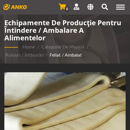
Togg
0
navi
Echipamente De Producție Pentru
Întindere / Ambalare A
Alimentelor
Home
/
Categorie De Mașină
/
Rulouri / Înfășurări
/
Feliat / Ambalat