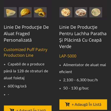
Linie De Producție De
Linie De Producție
Aluat Fraged
Pentru Lachha Paratha
Personalizată
Și Plăcintă Cu Ceapă
Verde
Customized Puff Pastry
Production Line
LAP-5000
Capabil de a produce
Alimentator de aluat mai
până la 128 de straturi de
eficient
aluat foietaj
2,100 - 6,300 buc/h
600 kg/oră
50 - 130 g/buc
-
+ Adaugă În Listă
+ Adaugă În Listă