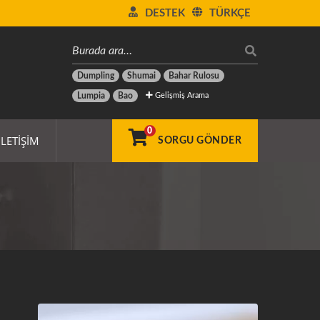
DESTEK
TÜRKÇE
Dumpling
Shumai
Bahar Rulosu
Gelişmiş Arama
Lumpia
Bao
0
İLETIŞIM
SORGU GÖNDER