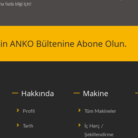
a fazla bilgi için!
İçin ANKO Bültenine Abone Olun.
Hakkında
Makine
Profil
Tüm Makineler
Tarih
İç Harç /
Şekillendirme