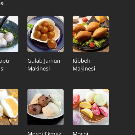
si
Topu
Gulab Jamun
Kibbeh
si
Makinesi
Makinesi
Mochi Ekmek
Mochi