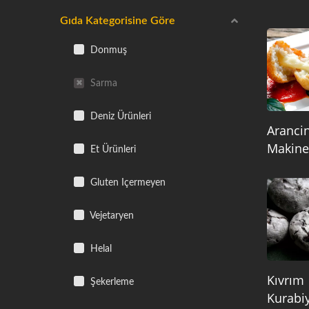
Gıda Kategorisine Göre
Donmuş
Sarma
Deniz Ürünleri
Arancin
Makine
Et Ürünleri
Gluten Içermeyen
Vejetaryen
Helal
Kıvrım
Şekerleme
Kurabi