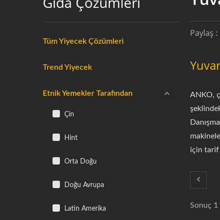
Gıda Çözümleri
Paylaş :
Tüm Yiyecek Çözümleri
Yuvar
Trend Yiyecek
Etnik Yemekler Tarafından
ANKO, çe
şeklindek
Çin
Danışman
makinele
Hint
için tar
Orta Doğu
Doğu Avrupa
Sonuç 1 
Latin Amerika