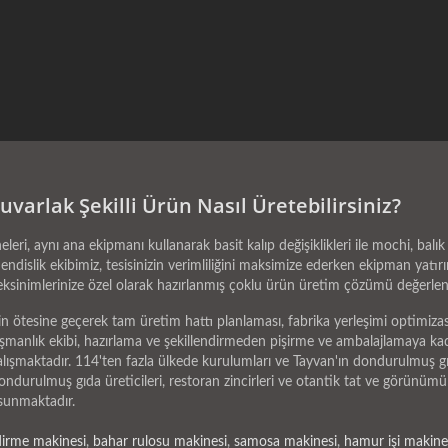
varlak Şekilli Ürün Nasıl Üretebilirsiniz?
i, aynı ana ekipmanı kullanarak basit kalıp değişiklikleri ile mochi, balık 
endislik ekibimiz, tesisinizin verimliliğini maksimize ederken ekipman yat
eksinimlerinize özel olarak hazırlanmış çoklu ürün üretim çözümü değerlendi
 ötesine geçerek tam üretim hattı planlaması, fabrika yerleşimi optimizas
nlık ekibi, hazırlama ve şekillendirmeden pişirme ve ambalajlamaya kadar b
çalışmaktadır. 114'ten fazla ülkede kurulumları ve Tayvan'ın dondurulmuş g
dondurulmuş gıda üreticileri, restoran zincirleri ve otantik tat ve görünü
k sunmaktadır.
dirme makinesi
,
bahar rulosu makinesi
,
samosa makinesi
,
hamur işi makine