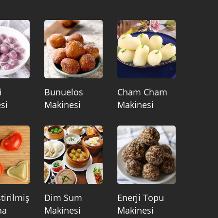
i
Bunuelos
Cham Cham
si
Makinesi
Makinesi
tirilmiş
Dim Sum
Enerji Topu
na
Makinesi
Makinesi