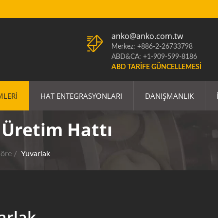
anko@anko.com.tw
Merkez: +886-2-26733798
ABD&CA: +1-909-599-8186
ABD TARIFE GÜNCELLEMESI
MLERI
HAT ENTEGRASYONLARI
DANIŞMANLIK
 Üretim Hattı
Göre
/
Yuvarlak
arlak