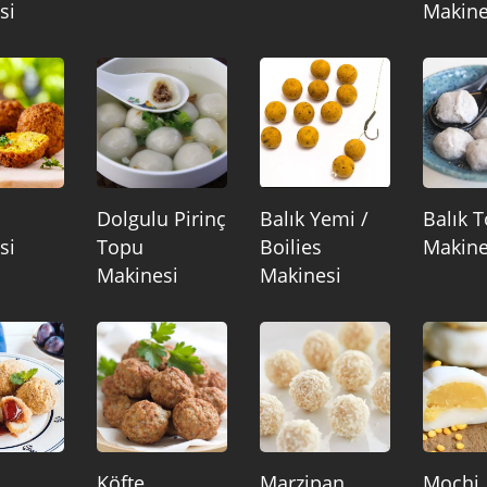
si
Makine
Dolgulu Pirinç
Balık Yemi /
Balık 
si
Topu
Boilies
Makine
Makinesi
Makinesi
Köfte
Marzipan
Mochi