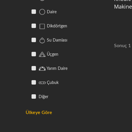
Makine
Daire
Dikdörtgen
Su Damlası
Sonuç 1 
Üçgen
Yarım Daire
Çubuk
Diğer
Ülkeye Göre