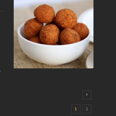
r
1
2