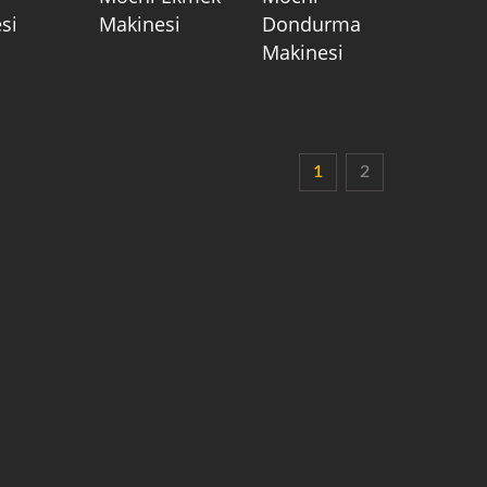
si
Makinesi
Dondurma
Makinesi
1
2