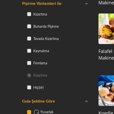
Makine
Pişirme Yöntemleri Ile
Kızartma
Buharda Pişirme
Tavada Kızartma
Falafel
Kaynatma
Makine
Fırınlama
Kızartma
Hiçbiri
Gıda Şekline Göre
Knedle
Yuvarlak