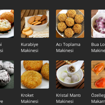
i
Kurabiye
Acı Toplama
Bua Lo
si
Makinesi
Makinesi
Makine
Kroket
Kristal Mantı
Özelleş
ye
Makinesi
Makinesi
Makar