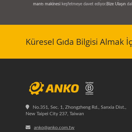
mantı makinesi
keşfetmeye davet ediyor.
Bize Ulaşın
dah
Küresel Gıda Bilgisi Almak 
No.351, Sec. 1, Zhongzheng Rd., Sanxia Dist.,
New Taipei City 237, Taiwan
anko@anko.com.tw