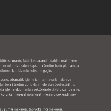
köftesi, mantı, falafel ve arancini dahil olmak üzere
ırımını minimize eden kapsamlı üretim hattı planlaması
rmesi için bizimle iletişime geçin.
yonu, otomatik işleme için tarif ayarlamaları ve
elirli üretim zorluklarını ele alan özelleştirilmiş
ıda işleme ekipmanları sektöründe %70 pazar payı ile,
mü korurken küresel ürün üretimlerini ölçeklendirmek
si
,
şumai makinesi
,
tapiyoka inci makinesi
,