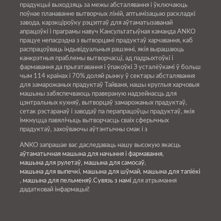
прадукцыі выходзяць за межы абсталявання і ўключаюць
поўнае планаванне вытворчых ліній, аптымізацыю раскладкі
завода, карэкціроўку рэцэптаў для аўтаматызаванай
апрацоўкі і праграмы навуч Кансультатыўная каманда ANKO
працуе непасрэдна з вытворцамі прадуктаў харчавання, каб
распрацоўваць індывідуальныя рашэнні, якія вырашаюць
канкрэтныя праблемы вытворчасці, ад падрыхтоўкі і
фармавання да прыгатавання і ўпакоўкі З усталёўкамі ў больш
чым 114 краінах і 70% доляй рынку ў сектары абсталявання
для замарожаных прадуктаў Тайваня, нашы круглыя харчовыя
машыны забяспечваюць правераную надзейнасць для
цэнтральных кухняў, вытворцаў замарожаных прадуктаў,
сетак рэстаранаў і заводаў па перапрацоўцы прадуктаў, якія
імкнуцца павялічыць вытворчасць сваіх сферычных
прадуктаў, захоўваючы аўтэнтычны смак і з
ANKO запрашае вас даследаваць нашу высокую якасць
аўтаматычная машына для начыння і фармавання
,
машына для рулетаў
,
машына для самосаў
,
машына для выпечкі
,
машына для шўмай
,
машына для тапіёкі
,
машына для пельменяў
.
Сувязь з намі
для атрымання
дадатковай інфармацыі!