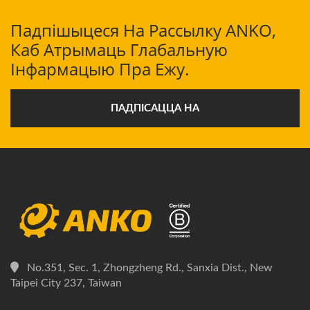
Падпішыцеся На Рассылку ANKO,
Каб Атрымаць Глабальную
Інфармацыю Пра Ежу.
ПАДПІСАЦЦА НА
No.351, Sec. 1, Zhongzheng Rd., Sanxia Dist., New
Taipei City 237, Taiwan