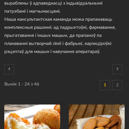
выраблены ў адпаведнасці з індывідуальнымі
патрэбамі і магчымасцямі.
Наша кансультантская каманда можа прапанаваць
комплексныя рашэнні; ад падрыхтоўкі, фармавання,
прыгатавання і іншых машын, да прапаноў па
планаванні вытворчай лініі і фабрыкі, карэкціроўкі
рэцэптаў для машын і навучання аператараў.
Вынік 1 - 24 з 46
1
2