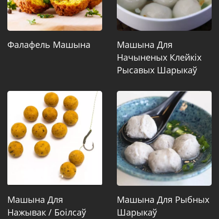
Фалафель Машына
Машына Для
Начыненых Клейкіх
Рысавых Шарыкаў
Машына Для
Машына Для Рыбных
Нажывак / Боілсаў
Шарыкаў