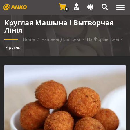
Togg
0
navi
Круглая Машына І Вытворчая
Лінія
Home
/
Рашэнні Для Ежы
/
Па Форме Ежы
/
Круглы