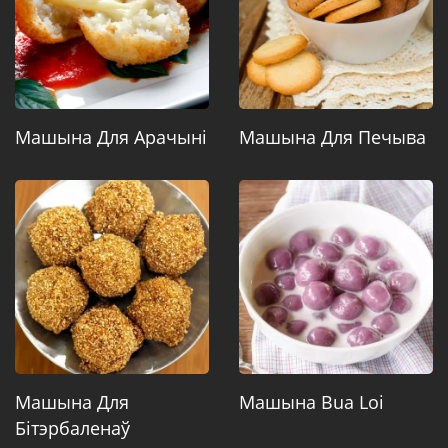
Машына Для Арачыні
Машына Для Печыва
Машына Для
Машына Bua Loi
Бітэрбаленаў