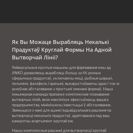
Як Вы Можаце Вырабляць Некалькі
Прадуктаў Круглай Формы На Адной
Вытворчай Лініі?
Універсальныя круглыя машыны для фармавання ежы ад
ANKO дазваляюць вырабляць больш за 46 розных
сферычных прадуктаў, уключаючы моці, рыбныя шарыкі,
пельмені, фалафель і арачыні, выкарыстоўваючы адно і тое ж
асноўнае абсталяванне з простымі зменамі формаў. Наша
інжынерная каманда прапануе комплекснае планаванне
вытворчых ліній, якое максімізуе эфектыўнасць вашага
прадпрыемства, мінімізуючы інвестыцыі ў абсталяванне.
Звяжыцеся з намі для ацэнкі індывідуальнага рашэння па
вытворчасці некалькіх прадуктаў, адаптаванага пад ваш
канкрэтны асартымент круглай еж
Нашы комплексныя рашэнні для вытворчасці круглай