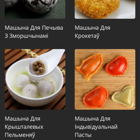
Машына Для Печыва
Машына Для
З Зморшчынамі
Крокетаў
Машына Для
Машына Для
Крышталевых
Індывідуальнай
Пельменяў
Пасты