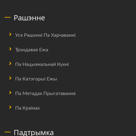
Рашэнне
Усе Рашэнні Па Харчаванні
Трэндавая Ежа
Па Нацыянальнай Кухні
Па Катэгорыі Ежы
Па Метадах Прыгатавання
Па Краінах
Падтрымка