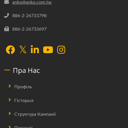
anko@anko.com.tw
886-2-26733798
886-2-26733697
Пра Нас
Профіль
Гісторыя
Структура Кампаніі
Перавагі