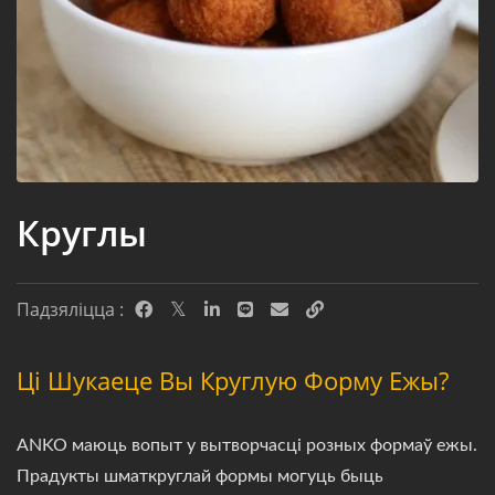
Круглы
Падзяліцца :
Ці Шукаеце Вы Круглую Форму Ежы?
ANKO маюць вопыт у вытворчасці розных формаў ежы.
Прадукты шматкруглай формы могуць быць