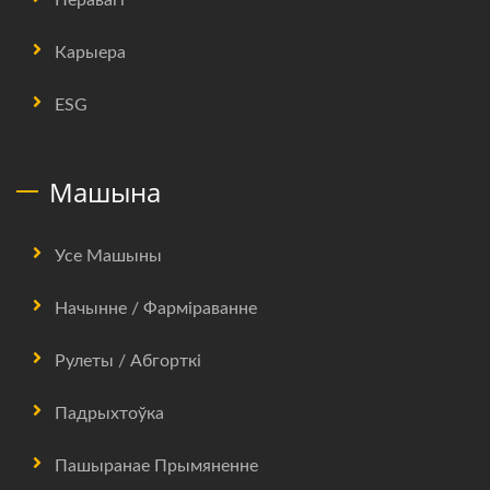
Карыера
ESG
Машына
Усе Машыны
Начынне / Фарміраванне
Рулеты / Абгорткі
Падрыхтоўка
Пашыранае Прымяненне