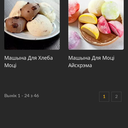
Машына Для Хлеба
Машына Для Моці
Моці
Айскрэма
Вынік 1 - 24 з 46
1
2