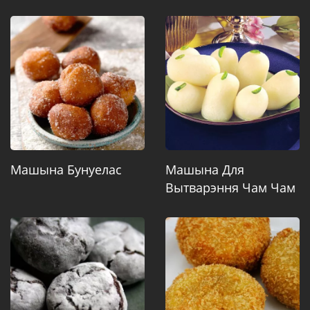
Машына Бунуелас
Машына Для
Вытварэння Чам Чам