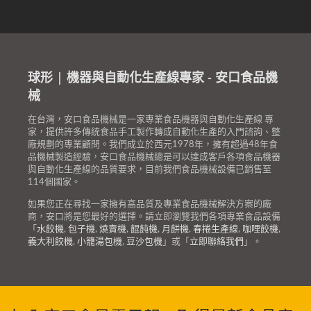
球形 | 機器與自動化生產線專家 - 安口食品機
械
在台灣，安口食品機械是一家專業食品機器與自動化生產線 專
家，提供許多傳統食品手工製作轉成自動化生產的入門諮詢、整
廠規劃的專業顧問。我們成立於西元1978年，擁有超過48年食
品機械製造經驗，安口食品機械總是可以達成客戶各項食品機器
與自動化生產線的品質要求，目前我們食品機械設備已銷售至
114個國家。
如果您正在尋找一家擁有高品質及專業食品機械解決方案的廠
商，安口將是您最好的選擇。請立即瀏覽我們各項專業食品設備
「
水餃機
,
包子機
,
燒賣機
,
餛飩機
,
月餅機
,
春捲生產線
,
咖哩餃機
,
義大利餃機
,
小籠湯包機
,
豆沙包機
」或「
立即聯絡我們
」。