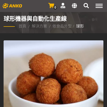
Togg
0
navi
球形機器與自動化生產線
首頁
/
解決方案
/
依食品外型
/
球形