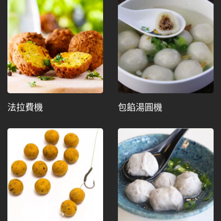
法拉費機
包餡湯圓機