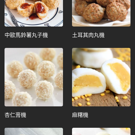
中歐馬鈴薯丸子機
土耳其肉丸機
杏仁膏機
麻糬機