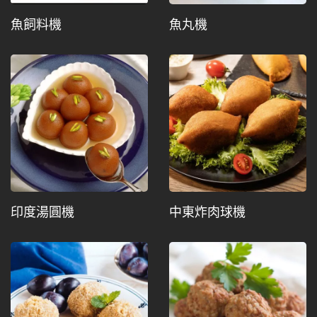
魚飼料機
魚丸機
印度湯圓機
中東炸肉球機