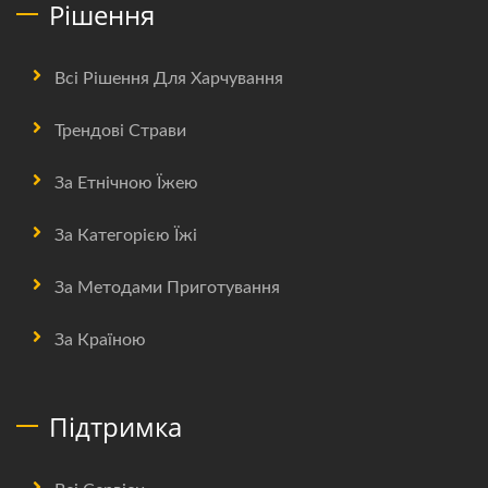
Рішення
Всі Рішення Для Харчування
Трендові Страви
За Етнічною Їжею
За Категорією Їжі
За Методами Приготування
За Країною
Підтримка