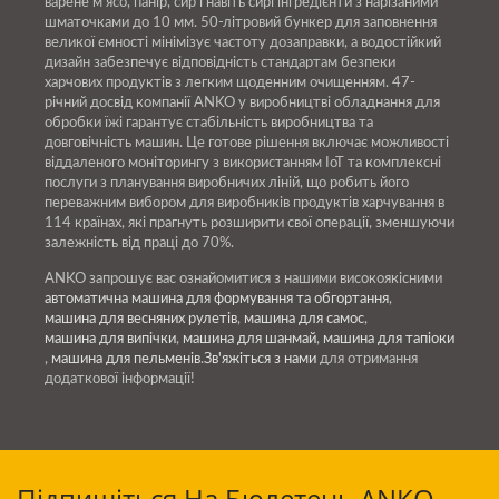
варене м'ясо, панір, сир і навіть сирі інгредієнти з нарізаними
шматочками до 10 мм. 50-літровий бункер для заповнення
великої ємності мінімізує частоту дозаправки, а водостійкий
дизайн забезпечує відповідність стандартам безпеки
харчових продуктів з легким щоденним очищенням. 47-
річний досвід компанії ANKO у виробництві обладнання для
обробки їжі гарантує стабільність виробництва та
довговічність машин. Це готове рішення включає можливості
віддаленого моніторингу з використанням IoT та комплексні
послуги з планування виробничих ліній, що робить його
переважним вибором для виробників продуктів харчування в
114 країнах, які прагнуть розширити свої операції, зменшуючи
залежність від праці до 70%.
ANKO запрошує вас ознайомитися з нашими високоякісними
автоматична машина для формування та обгортання
,
машина для весняних рулетів
,
машина для самос
,
машина для випічки
,
машина для шанмай
,
машина для тапіоки
,
машина для пельменів
.
Зв'яжіться з нами
для отримання
додаткової інформації!
Підпишіться На Бюлетень ANKO,