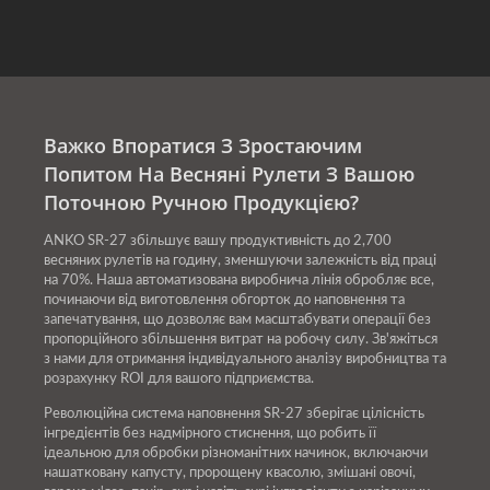
Важко Впоратися З Зростаючим
Попитом На Весняні Рулети З Вашою
Поточною Ручною Продукцією?
ANKO SR-27 збільшує вашу продуктивність до 2,700
весняних рулетів на годину, зменшуючи залежність від праці
на 70%. Наша автоматизована виробнича лінія обробляє все,
починаючи від виготовлення обгорток до наповнення та
запечатування, що дозволяє вам масштабувати операції без
пропорційного збільшення витрат на робочу силу. Зв'яжіться
з нами для отримання індивідуального аналізу виробництва та
розрахунку ROI для вашого підприємства.
Революційна система наповнення SR-27 зберігає цілісність
інгредієнтів без надмірного стиснення, що робить її
ідеальною для обробки різноманітних начинок, включаючи
нашатковану капусту, пророщену квасолю, змішані овочі,