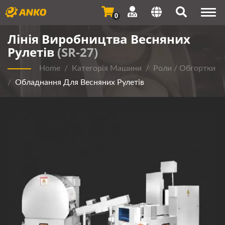
Togg
0
navi
Лінія Виробництва Весняних
Рулетів
(SR-27)
Home
/
Категорія Машини
/
Роли / Обгортки
/
Обладнання Для Весняних Рулетів