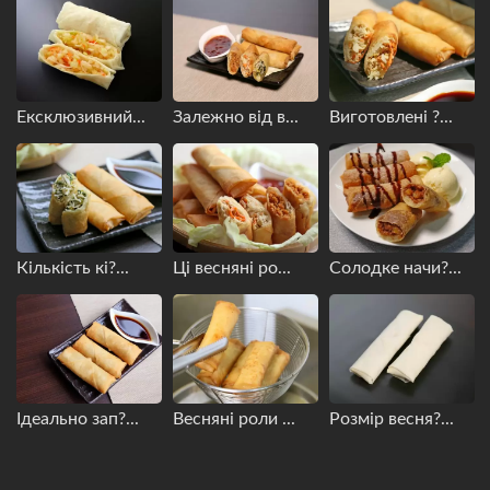
Ексклюзивний...
Залежно від в...
Виготовлені ?...
Кількість кі?...
Ці весняні ро...
Солодке начи?...
Ідеально зап?...
Весняні роли ...
Розмір весня?...