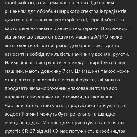
стабільністю, а система наповнення є ідеальним
рішенням для обробки широкого спектра інгредієнтів
для начинки, таких як вегетаріанські, варені м'ясні та
картопляні начинки з різними текстурами. В залежності
від вимог до вашого продукту, машина ANKO може
виготовляти обгортки різної довжини, текстури та
наносити необхідну кількість начинки у весняні рулети.
Найменші весняні рулети, які можуть виробляти наші
машини, мають довжину 7 см. Ця машина також може
створювати різноманітні весняні рулети, які можна
продавати як заморожений упакований товар або
подавати смаженими та готовими до вживання.
Частини, що контактують з продуктами харчування, є
водостійкими і можуть бути ретельно та швидко
очищені щодня. Машина для приготування весняних
рулетів SR-27 від ANKO має потужність виробництва