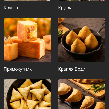
Кругла
Кругла
Прямокутник
Крапля Води