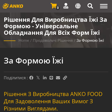
Togg
0
navi
Рішення Для Виробництва Їжі За
Формою - Універсальне
Обладнання Для Всіх Форм Їжі
Home
/
Продовольчі Рішення
/
За Формою Їжі
За Формою Їжі
Поділитися :
Рішення З Виробництва ANKO FOOD
Для Задоволення Ваших Вимог З
Різними Виглядами.