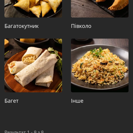
Багатокутник
Півколо
Багет
Інше
Результат 1 - 8 з 8