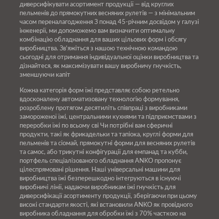
диверсифікувати асортимент продукції — від круглих
пельменів до прямокутних весняних рулетів — з мінімальним
часом переналагодження З понад 45-річним досвідом у галузі
інженерії, ми допоможемо вам визначити оптимальну
комбінацію обладнання для ваших цільових форм і обсягу
виробництва. Зв'яжіться з нашою технічною командою
сьогодні для отримання індивідуальної оцінки виробництва та
дізнайтеся, як максимізувати вашу виробничу гнучкість,
зменшуючи капіт
Кожна категорія форм їжі представляє собою ретельно
вдосконалену автоматизовану технологію формування,
розроблену протягом десятиліть співпраці з виробниками
замороженої їжі, центральними кухнями та підприємствами з
переробки їжі по всьому сві Чи потрібні вам сферичні
продукти, такі як фрикадельки та тапіока, круглі форми для
пельменів та сіомай, прямокутні форми для весняних рулетів
та самос, або трикутні конфігурації для емпанад та кубби,
портфель спеціалізованого обладнання ANKO пропонує
цілеспрямовані рішення. Наші універсальні машини для
виробництва їжі безперешкодно інтегруються в існуючі
виробничі лінії, надаючи виробникам їжі гнучкість для
диверсифікації асортименту продукції, зберігаючи при цьому
високі стандарти якості, які встановили ANKO як провідного
виробника обладнання для обробки їжі з 70% часткою на