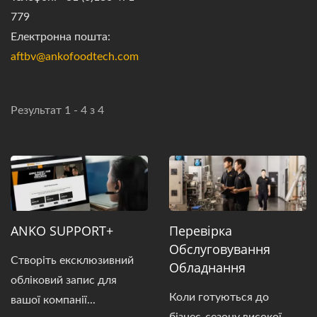
779
Електронна пошта:
aftbv@ankofoodtech.com​
Результат 1 - 4 з 4
ANKO SUPPORT+
Перевірка
Обслуговування
Створіть ексклюзивний
Обладнання
обліковий запис для
Коли готуються до
вашої компанії...
бізнес-сезону високої