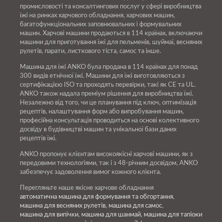
промисловості та консалтингових послуг у сфері виробництва
їжі на ринках харчового обладнання, харчових машин,
багатофункціональних заповнювальних і формувальних
машин. Харчові машини продаються в 114 країнах, включаючи
машини для приготування їжі для пельменів, шуймаї, весняних
рулетів, парати, листкового тіста, самос та інше.
Машина для їжі ANKO була продана в 114 країнах для понад
300 видів етнічної їжі. Машини для їжі виготовляються з
сертифікацією ISO та проходять перевірки, такі як CE та UL.
ANKO також надала преміум рішення для виробництва їжі.
Незалежно від того, чи це планування під ключ, оптимізація
рецептів, налаштування форм або випробування машин,
професійна консультація проводиться на основі колективного
досвіду в будівництві машин та унікальної бази даних
рецептів їжі.
ANKO пропонує клієнтам високоякісні харчові машини, як з
передовими технологіями, так і з 48-річним досвідом, ANKO
забезпечує задоволення вимог кожного клієнта.
Перегляньте наше якісне харчове обладнання
автоматична машина для формування та обгортання
,
машина для весняних рулетів
,
машина для самос
,
машина для випічки
,
машина для шанмай
,
машина для тапіоки