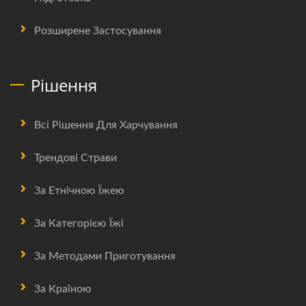
Розширене Застосування
Рішення
Всі Рішення Для Харчування
Трендові Страви
За Етнічною Їжею
За Категорією Їжі
За Методами Приготування
За Країною