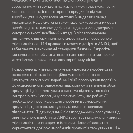
споживачів. Машина рентгенівської інспекції ANKO
забезпечує миттєву ідентифікацію гумок, пластмас, частин
машин, кісток та інших сторонніх предметів під час
виробництва, що дозволяє миттєво їх видаляти перед
упаковкою. Наша система також відстежує загальний обсяг
виробництва та виявляє дефекти, надаючи менеджерам з
контролю якості всебічний нагляд. З післяпродажною
підтримкою від оригінального виробника та перевіреною
ефективністю в 114 країнах, ви можете довіряти ANKO, щоб
забезпечити максимальні стандарти безпеки. Запросіть
консультацію, щоб дізнатися, як наші рішення з контролю
якості можуть захистити вашу виробничу лінію.
Розроблена для вимогливих умов харчового виробництва,
наша рентгенівська інспекційна машина безшовно
інтегрується в існуючі виробничі лінії, пропонуючи подвійну
функціональність, одночасно підраховуючи загальний обсяг
продукції Ця інтелектуальна система підвищує як якість
контролю, так і операційну ефективність, що робить її
необхідною інвестицією для виробників заморожених
продуктів, центральних кухонь та великих харчових
підприємств. Підтримуваний післяпродажними послугами від
оригінального виробника, ANKO гарантує максимальну якість,
ефективність та стандарти безпеки. Наше обладнання
користується довірою виробників продуктів харчування в 114