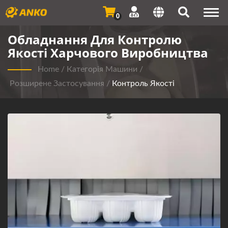
Togg
0
navi
Обладнання Для Контролю
Якості Харчового Виробництва
Home
/
Категорія Машини
/
Розширене Застосування
/
Контроль Якості