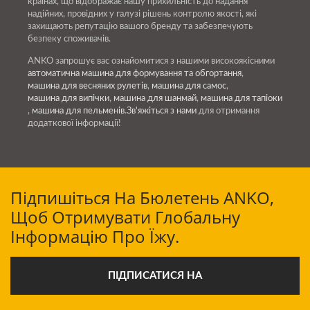
країнах, що відображає нашу прихильність до надання
надійних, провідних у галузі рішень контролю якості, які
захищають репутацію вашого бренду та забезпечують
безпеку споживачів.
ANKO запрошує вас ознайомитися з нашими високоякісними
автоматична машина для формування та обгортання
,
машина для весняних рулетів
,
машина для самос
,
машина для випічки
,
машина для шанмай
,
машина для тапіоки
,
машина для пельменів
.
Зв'яжіться з нами
для отримання
додаткової інформації!
Підпишіться На Бюлетень ANKO,
Щоб Отримувати Глобальну
Інформацію Про Їжу.
ПІДПИСАТИСЯ НА