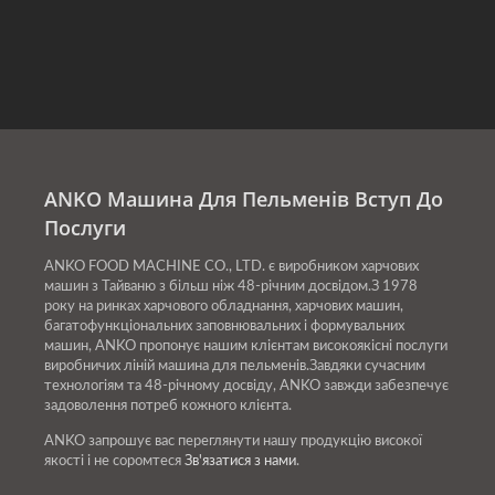
кілька років. Багато
харчових компаній та
ресторанів повинні
адаптуватися та
змінюватися, щоб
створити більш
ANKO Машина Для Пельменів Вступ До
інноваційні гастрономічні
Послуги
враження, які є
економічно ефективними,
ANKO FOOD MACHINE CO., LTD. є виробником харчових
і це надихнуло на появу
машин з Тайваню з більш ніж 48-річним досвідом.З 1978
року на ринках харчового обладнання, харчових машин,
багатьох цікавих Поп-ап
багатофункціональних заповнювальних і формувальних
машин, ANKO пропонує нашим клієнтам високоякісні послуги
ресторанів.
виробничих ліній машина для пельменів.Завдяки сучасним
технологіям та 48-річному досвіду, ANKO завжди забезпечує
задоволення потреб кожного клієнта.
ANKO запрошує вас переглянути нашу продукцію високої
якості і не соромтеся
Зв'язатися з нами
.