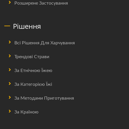
Розширене Застосування
Рішення
Всі Рішення Для Харчування
Трендові Страви
За Етнічною Їжею
За Категорією Їжі
За Методами Приготування
За Країною