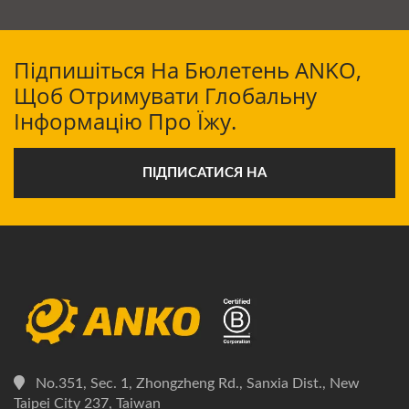
Підпишіться На Бюлетень ANKO,
Щоб Отримувати Глобальну
Інформацію Про Їжу.
ПІДПИСАТИСЯ НА
No.351, Sec. 1, Zhongzheng Rd., Sanxia Dist., New
Taipei City 237, Taiwan