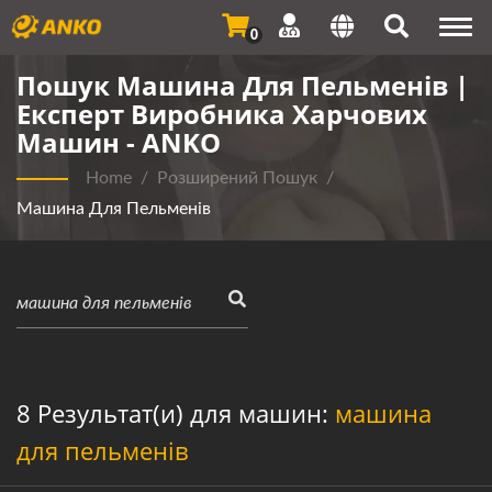
Togg
0
navi
Пошук Машина Для Пельменів |
Експерт Виробника Харчових
Машин - ANKO
Home
/
Розширений Пошук
/
Машина Для Пельменів
8 Результат(и) для машин:
машина
для пельменів