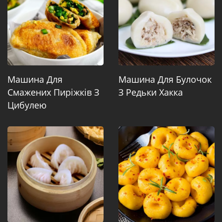
Машина Для
Машина Для Булочок
Смажених Пиріжків З
З Редьки Хакка
Цибулею