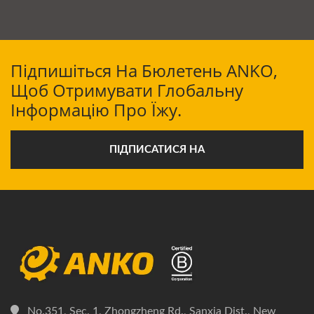
Підпишіться На Бюлетень ANKO,
Щоб Отримувати Глобальну
Інформацію Про Їжу.
ПІДПИСАТИСЯ НА
No.351, Sec. 1, Zhongzheng Rd., Sanxia Dist., New