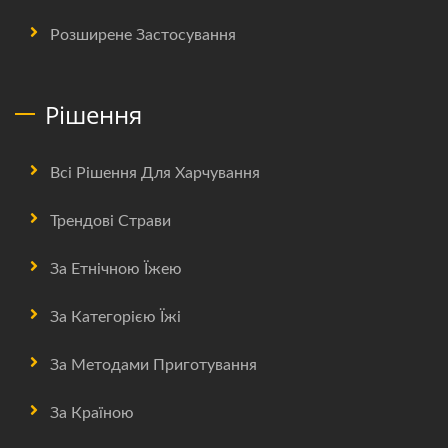
Розширене Застосування
Рішення
Всі Рішення Для Харчування
Трендові Страви
За Етнічною Їжею
За Категорією Їжі
За Методами Приготування
За Країною