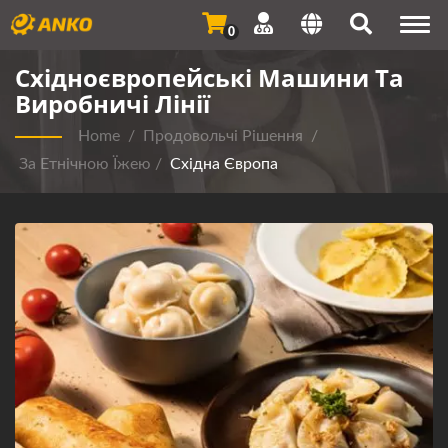
Togg
0
navi
Східноєвропейські Машини Та
Виробничі Лінії
Home
/
Продовольчі Рішення
/
За Етнічною Їжею
/
Східна Європа