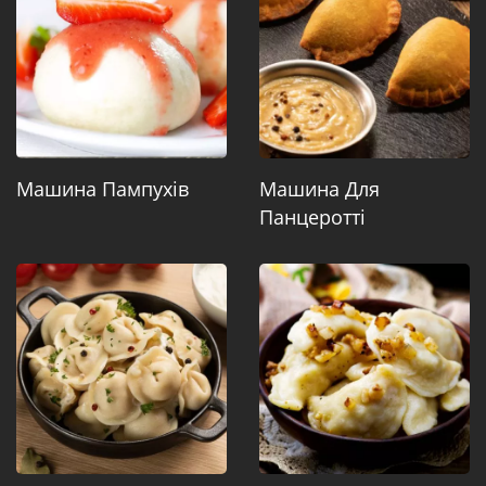
Машина Пампухів
Машина Для
Панцеротті