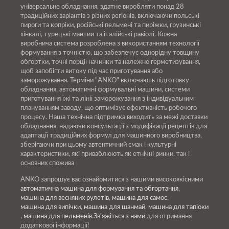
універсальне обладнання, здатне виробляти понад 28
традиційних варіантів з різних регіонів, включаючи польські
пироги та копріки, російські пельмені та пиріжки, грузинські
хінкалі, турецькі мантии та італійські равіолі. Кожна
виробнича система розроблена з використанням технології
формування з точністю, що забезпечує однорідну товщину
обгортки, точні порції начинки та належне герметизування,
щоб запобігти витоку під час приготування або
заморожування. Терміни "ANKO" включають підготовку
обладнання, автоматичні формувальні машини, системи
приготування їжі та лінії заморожування з індивідуальним
плануванням заводу, що оптимізує ефективність робочого
процесу. Наша технічна підтримка виходить за межі доставки
обладнання, надаючи консультації з модифікації рецептів для
адаптації традиційних формул для машинного виробництва,
зберігаючи при цьому автентичний смак і культурні
характеристики, які приваблюють як етнічні ринки, так і
основних спожива
ANKO запрошує вас ознайомитися з нашими високоякісними
автоматична машина для формування та обгортання
,
машина для весняних рулетів
,
машина для самос
,
машина для випічки
,
машина для шанмай
,
машина для тапіоки
,
машина для пельменів
.
Зв'яжіться з нами
для отримання
додаткової інформації!