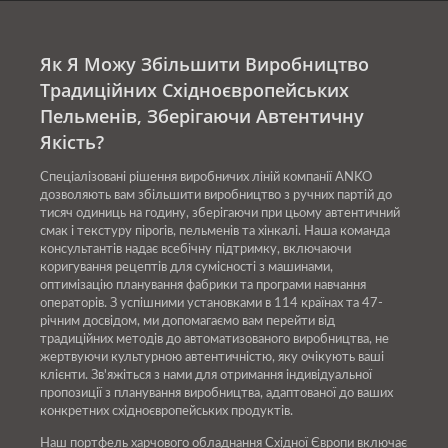
Як Я Можу Збільшити Виробництво
Традиційних Східноєвропейських
Пельменів, Зберігаючи Автентичну
Якість?
Спеціалізовані рішення виробничих ліній компанії ANKO
дозволяють вам збільшити виробництво з ручних партій до
тисяч одиниць на годину, зберігаючи при цьому автентичний
смак і текстуру пірогів, пельменів та хінкалі. Наша команда
консультантів надає всебічну підтримку, включаючи
коригування рецептів для сумісності з машинами,
оптимізацію планування фабрики та програми навчання
операторів. З успішними установками в 114 країнах та 47-
річним досвідом, ми допомагаємо вам перейти від
традиційних методів до автоматизованого виробництва, не
жертвуючи культурною автентичністю, яку очікують ваші
клієнти. Зв'яжіться з нами для отримання індивідуальної
пропозиції з планування виробництва, адаптованої до ваших
конкретних східноєвропейських продуктів.
Наш портфель харчового обладнання Східної Європи включає