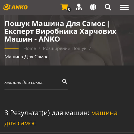
Togg
0
navi
Пошук Машина Для Самос |
Експерт Виробника Харчових
Машин - ANKO
Home
/
Розширений Пошук
/
Машина Для Самос
3 Результат(и) для машин:
машина
для самос