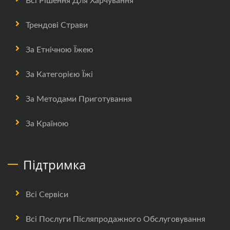
Всі Рішення Для Харчування
Трендові Страви
За Етнічною Їжею
За Категорією Їжі
За Методами Приготування
За Країною
Підтримка
Всі Сервіси
Всі Послуги Післяпродажного Обслуговування