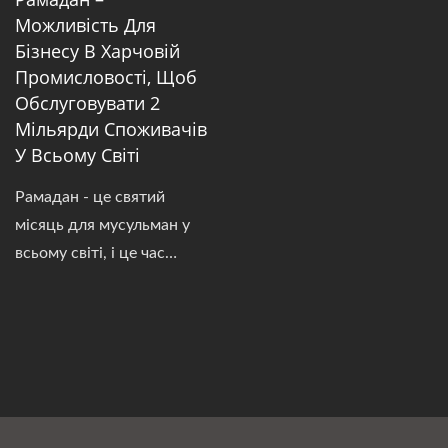
Можливість Для
Бізнесу В Харчовій
Промисловості, Щоб
Обслуговувати 2
Мільярди Споживачів
У Всьому Світі
Рамадан - це святий
місяць для мусульман у
всьому світі, і це час
посту, молитви та
духовного роздуму. Піст
починається відразу після
Сухура (передсвітанкової
їжі) і закінчується на
заході сонця. Однак цей