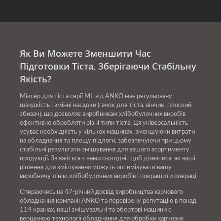
Як Ви Можете Зменшити Час
Підготовки Тіста, Зберігаючи Стабільну
Якість?
Міксер для тіста серії ML від ANKO має регульовану
швидкість і змінні насадки (гачок для тіста, вінчик, плоский
збивач), що дозволяє виробникам хлібобулочних виробів
ефективно обробляти різні типи тіста. Ця універсальність
усуває необхідність у кількох машинах, зменшуючи витрати
на обладнання та площу підлоги, забезпечуючи при цьому
стабільні результати змішування для вашого асортименту
продукції. Зв'яжіться з нами сьогодні, щоб дізнатися, як наші
рішення для змішування можуть оптимізувати вашу
виробничу лінію хлібобулочних виробів і покращити операці
Спираючись на 47-річний досвід виробництва харчового
обладнання компанії ANKO та перевірену репутацію в понад
114 країнах, наші змішувальні та обертові машини є
вершиною технології обладнання для обробки харчових