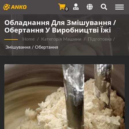
Togg
0
navi
Обладнання Для Змішування /
Обертання У Виробництві Їжі
Home
/
Категорія Машини
/
Підготовка
/
Змішування / Обертання