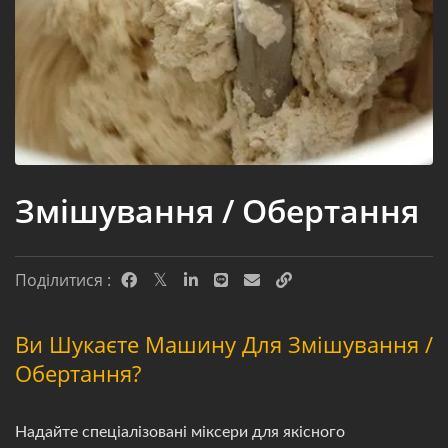
Змішування / Обертання
Поділитися :
Ви Шукаєте Машину Для Змішування /
Обертання?
Надайте спеціалізовані міксери для якісного