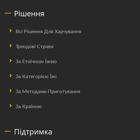
Рішення
Всі Рішення Для Харчування
Трендові Страви
За Етнічною Їжею
За Категорією Їжі
За Методами Приготування
За Країною
Підтримка