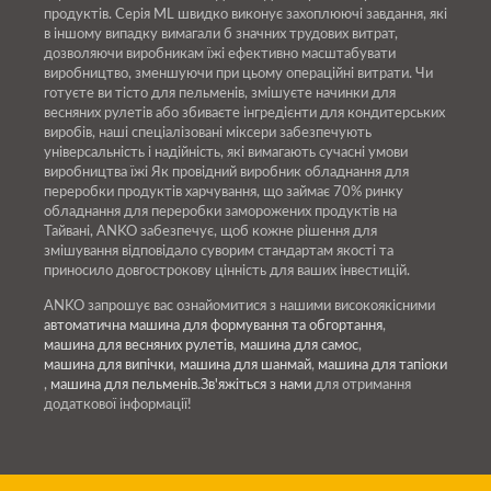
продуктів. Серія ML швидко виконує захоплюючі завдання, які
в іншому випадку вимагали б значних трудових витрат,
дозволяючи виробникам їжі ефективно масштабувати
виробництво, зменшуючи при цьому операційні витрати. Чи
готуєте ви тісто для пельменів, змішуєте начинки для
весняних рулетів або збиваєте інгредієнти для кондитерських
виробів, наші спеціалізовані міксери забезпечують
універсальність і надійність, які вимагають сучасні умови
виробництва їжі Як провідний виробник обладнання для
переробки продуктів харчування, що займає 70% ринку
обладнання для переробки заморожених продуктів на
Тайвані, ANKO забезпечує, щоб кожне рішення для
змішування відповідало суворим стандартам якості та
приносило довгострокову цінність для ваших інвестицій.
ANKO запрошує вас ознайомитися з нашими високоякісними
автоматична машина для формування та обгортання
,
машина для весняних рулетів
,
машина для самос
,
машина для випічки
,
машина для шанмай
,
машина для тапіоки
,
машина для пельменів
.
Зв'яжіться з нами
для отримання
додаткової інформації!