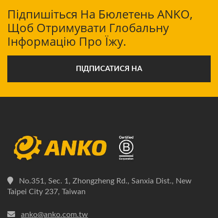
Підпишіться На Бюлетень ANKO,
Щоб Отримувати Глобальну
Інформацію Про Їжу.
ПІДПИСАТИСЯ НА
No.351, Sec. 1, Zhongzheng Rd., Sanxia Dist., New
Taipei City 237, Taiwan
anko@anko.com.tw