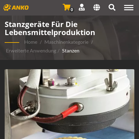
Togg
0
navi
Stanzgeräte Für Die
Lebensmittelproduktion
Home
/
Maschinenkategorie
/
Erweiterte Anwendung
/
Stanzen