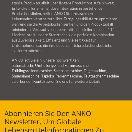
stabile Produktqualität über längere Produktionsläufe hinweg.
Entwickelt für eine nahtlose Integration in bestehende
Produktionslinien, helfen ANKO Stanzmaschinen
Lebensmittelverarbeitern, ihre Fertigungsabläufe zu optimieren,
während sie die Arbeitskosten senken und den Produktabfall
minimieren. Vertraut von Lebensmittelherstellern in über 114
Ländern, stellt unsere Stanztechnik die perfekte Kombination
aus Zuverlässigkeit, Effizienz und Vielseitigkeit für
Unternehmen dar, die ihre Lebensmittelproduktionsbetriebe
skalieren möchten.
ANKO lädt Sie ein, unsere hochwertigen
automatische Umhüllungs- und Formmaschine
,
Frühlingsrollenmaschine
,
Samosamaschine
,
Teigmaschine
,
Shumaimaschine
,
Tapioka-Perlenmaschine
,
Teigtaschenmaschine
zu erkunden.
Kontaktieren Sie uns
für weitere Details!
Abonnieren Sie Den ANKO
Newsletter, Um Globale
Lebensmittelinformationen Zu