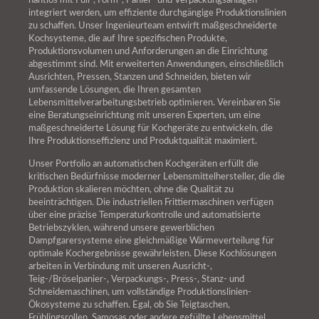
nahtlos mit Füll-, Form-, Panier- und Verpackungsanlagen
integriert werden, um effiziente durchgängige Produktionslinien
zu schaffen. Unser Ingenieurteam entwirft maßgeschneiderte
Kochsysteme, die auf Ihre spezifischen Produkte,
Produktionsvolumen und Anforderungen an die Einrichtung
abgestimmt sind. Mit erweiterten Anwendungen, einschließlich
Ausrichten, Pressen, Stanzen und Schneiden, bieten wir
umfassende Lösungen, die Ihren gesamten
Lebensmittelverarbeitungsbetrieb optimieren. Vereinbaren Sie
eine Beratungseinrichtung mit unseren Experten, um eine
maßgeschneiderte Lösung für Kochgeräte zu entwickeln, die
Ihre Produktionseffizienz und Produktqualität maximiert.
Unser Portfolio an automatischen Kochgeräten erfüllt die
kritischen Bedürfnisse moderner Lebensmittelhersteller, die die
Produktion skalieren möchten, ohne die Qualität zu
beeinträchtigen. Die industriellen Frittiermaschinen verfügen
über eine präzise Temperaturkontrolle und automatisierte
Betriebszyklen, während unsere gewerblichen
Dampfgarersysteme eine gleichmäßige Wärmeverteilung für
optimale Kochergebnisse gewährleisten. Diese Kochlösungen
arbeiten in Verbindung mit unseren Ausricht-,
Teig-/Bröselpanier-, Verpackungs-, Press-, Stanz- und
Schneidemaschinen, um vollständige Produktionslinien-
Ökosysteme zu schaffen. Egal, ob Sie Teigtaschen,
Frühlingsrollen, Samosas oder andere gefüllte Lebensmittel