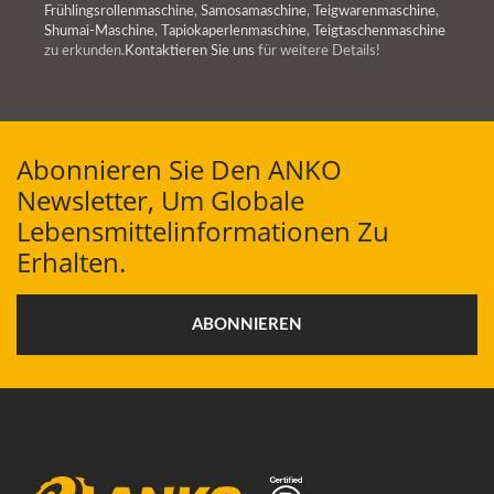
Frühlingsrollenmaschine
,
Samosamaschine
,
Teigwarenmaschine
,
Shumai-Maschine
,
Tapiokaperlenmaschine
,
Teigtaschenmaschine
zu erkunden.
Kontaktieren Sie uns
für weitere Details!
Abonnieren Sie Den ANKO
Newsletter, Um Globale
Lebensmittelinformationen Zu
Erhalten.
ABONNIEREN