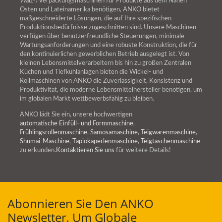
Walz-/Verpackungsmaschinen für Produkte aus dem Nahen
Osten und Lateinamerika benötigen, ANKO bietet
maßgeschneiderte Lösungen, die auf Ihre spezifischen
Produktionsbedürfnisse zugeschnitten sind. Unsere Maschinen
verfügen über benutzerfreundliche Steuerungen, minimale
Wartungsanforderungen und eine robuste Konstruktion, die für
den kontinuierlichen gewerblichen Betrieb ausgelegt ist. Von
kleinen Lebensmittelverarbeitern bis hin zu großen Zentralen
Küchen und Tiefkühlanlagen bieten die Wickel- und
Rollmaschinen von ANKO die Zuverlässigkeit, Konsistenz und
Produktivität, die moderne Lebensmittelhersteller benötigen, um
im globalen Markt wettbewerbsfähig zu bleiben.
ANKO lädt Sie ein, unsere hochwertigen
automatische Einfüll- und Formmaschine
,
Frühlingsrollenmaschine
,
Samosamaschine
,
Teigwarenmaschine
,
Shumai-Maschine
,
Tapiokaperlenmaschine
,
Teigtaschenmaschine
zu erkunden.
Kontaktieren Sie uns
für weitere Details!
Abonnieren Sie Den ANKO
Newsletter, Um Globale