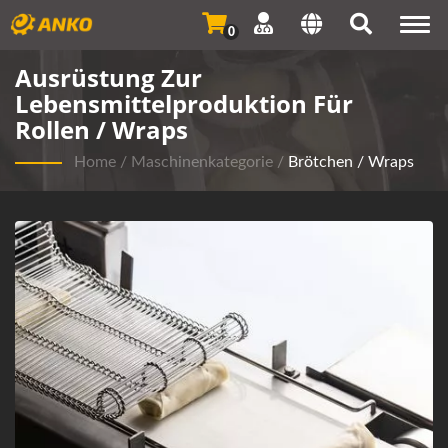
Togg
0
navi
Ausrüstung Zur
Lebensmittelproduktion Für
Rollen / Wraps
Home
/
Maschinenkategorie
/
Brötchen / Wraps